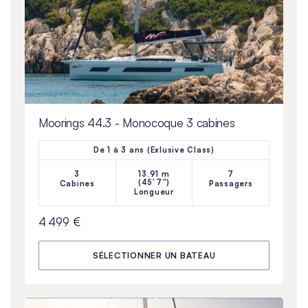
Moorings 44.3 - Monocoque 3 cabines
De 1 à 3 ans (Exlusive Class)
3
13.91 m
7
(45'7")
Cabines
Passagers
Longueur
4 499 €
SÉLECTIONNER UN BATEAU