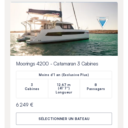
Moorings 4200 - Catamaran 3 Cabines
Moins d'1 an (Exclusive Plus)
3
12.67 m
8
(41'7")
Cabines
Passagers
Longueur
6 249 €
SÉLECTIONNER UN BATEAU