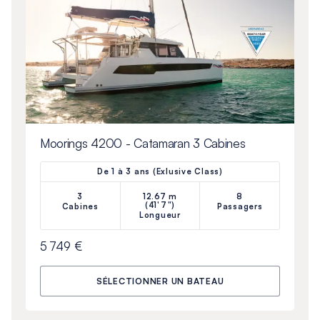
Moorings 4200 - Catamaran 3 Cabines
De 1 à 3 ans (Exlusive Class)
3
12.67 m
8
(41'7")
Cabines
Passagers
Longueur
5 749 €
SÉLECTIONNER UN BATEAU