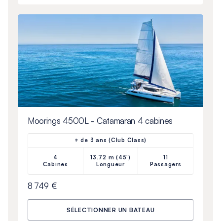
Moorings 4500L - Catamaran 4 cabines
+ de 3 ans (Club Class)
4
13.72 m (45')
11
Cabines
Longueur
Passagers
8 749 €
SÉLECTIONNER UN BATEAU