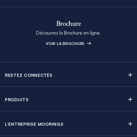
Brochure
Découvrez la Brochure en ligne.
VOIR LA BROCHURE
RESTEZ CONNECTÉS
Contactez-nous
Explorez nos articles de blog
PRODUITS
Newsletter
Croisières sans Équipage
Brochure Moorings
Croisières au Moteur
Offres en cours
L'ENTREPRISE MOORINGS
Croisières avec Équipage
A propos
Guide de Location