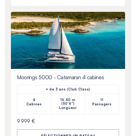
Moorings 5000 - Catamaran 4 cabines
+ de 3 ans (Club Class)
4
15.40 m
11
(50'6")
Cabines
Passagers
Longueur
9 999 €
SÉLECTIONNER UN BATEAU