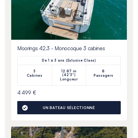
Moorings 42.3 - Monocoque 3 cabines
De 1 à 3 ans (Exlusive Class)
3
12.87 m
8
(42'3")
Cabines
Passagers
Longueur
4 499 €
UN BATEAU SÉLECTIONNÉ