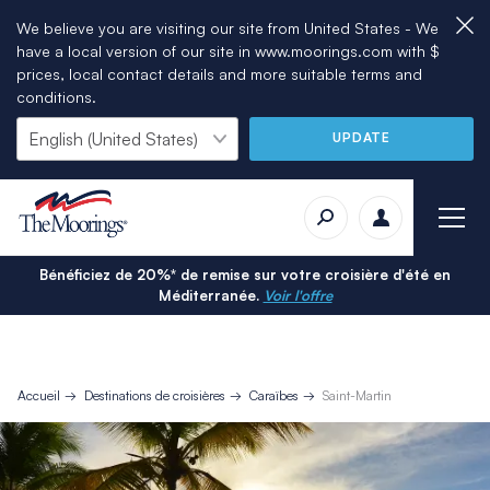
We believe you are visiting our site from United States - We
have a local version of our site in www.moorings.com with $
prices, local contact details and more suitable terms and
conditions.
UPDATE
Bénéficiez de 20%* de remise sur votre croisière d'été en
Méditerranée.
Voir l'offre
Accueil
Destinations de croisières
Caraïbes
Saint-Martin