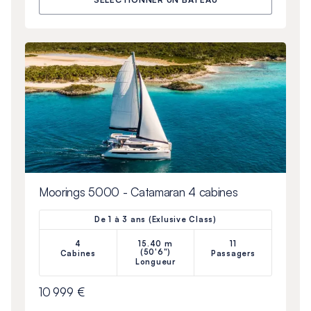
Moorings 5000 - Catamaran 4 cabines
De 1 à 3 ans (Exlusive Class)
4
15.40 m
11
(50'6")
Cabines
Passagers
Longueur
10 999 €