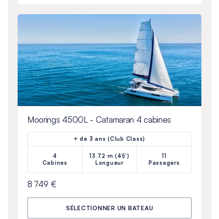
Moorings 4500L - Catamaran 4 cabines
+ de 3 ans (Club Class)
4
13.72 m (45')
11
Cabines
Longueur
Passagers
8 749 €
SÉLECTIONNER UN BATEAU