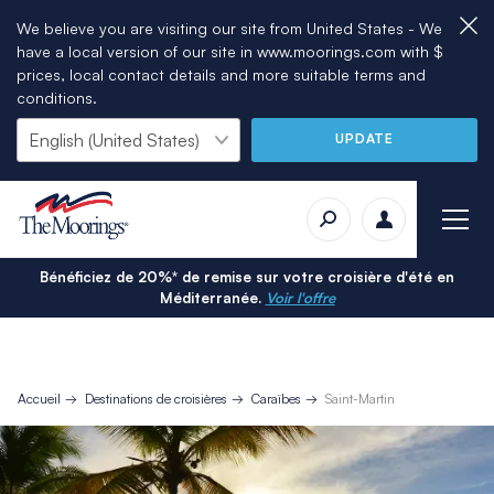
We believe you are visiting our site from United States - We
have a local version of our site in www.moorings.com with $
prices, local contact details and more suitable terms and
conditions.
UPDATE
Bénéficiez de 20%* de remise sur votre croisière d'été en
Méditerranée.
Voir l'offre
Accueil
Destinations de croisières
Caraïbes
Saint-Martin