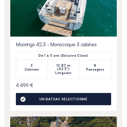
Moorings 42.3 - Monocoque 3 cabines
De 1 à 3 ans (Exlusive Class)
3
12.87 m
8
(42'3")
Cabines
Passagers
Longueur
4 499 €
UN BATEAU SÉLECTIONNÉ