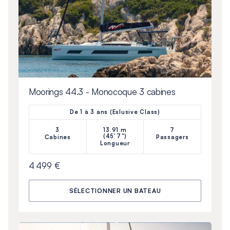
Moorings 44.3 - Monocoque 3 cabines
De 1 à 3 ans (Exlusive Class)
3
13.91 m
7
(45'7")
Cabines
Passagers
Longueur
4 499 €
SÉLECTIONNER UN BATEAU