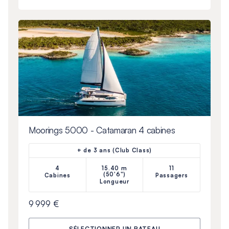
Moorings 5000 - Catamaran 4 cabines
+ de 3 ans (Club Class)
4
15.40 m
11
(50'6")
Cabines
Passagers
Longueur
9 999 €
SÉLECTIONNER UN BATEAU