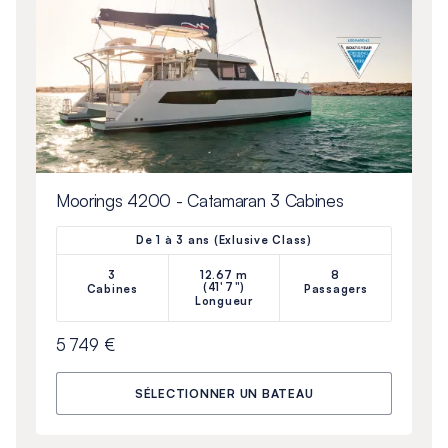
Moorings 4200 - Catamaran 3 Cabines
De 1 à 3 ans (Exlusive Class)
3
12.67 m
8
(41'7")
Cabines
Passagers
Longueur
5 749 €
SÉLECTIONNER UN BATEAU