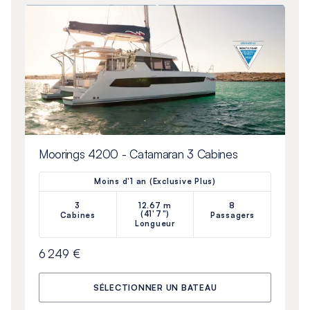
Moorings 4200 - Catamaran 3 Cabines
Moins d'1 an (Exclusive Plus)
3
12.67 m
8
(41'7")
Cabines
Passagers
Longueur
6 249 €
SÉLECTIONNER UN BATEAU