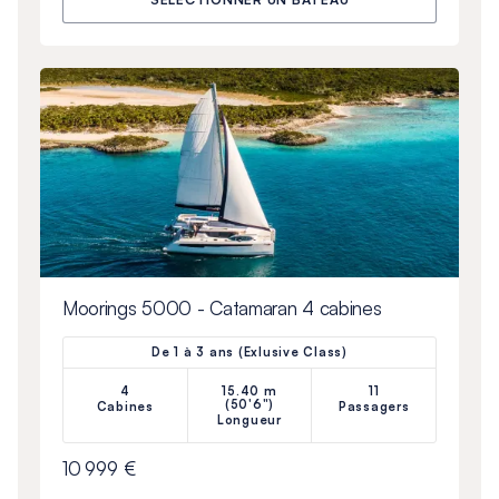
Moorings 5000 - Catamaran 4 cabines
De 1 à 3 ans (Exlusive Class)
4
15.40 m
11
(50'6")
Cabines
Passagers
Longueur
10 999 €