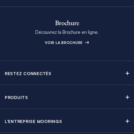
Brochure
Découvrez la Brochure en ligne.
VOIR LA BROCHURE
RESTEZ CONNECTÉS
Contactez-nous
Explorez nos articles de blog
PRODUITS
Newsletter
Croisières sans Équipage
Brochure Moorings
Croisières au Moteur
Offres en cours
L'ENTREPRISE MOORINGS
Croisières avec Équipage
A propos
Guide de Location