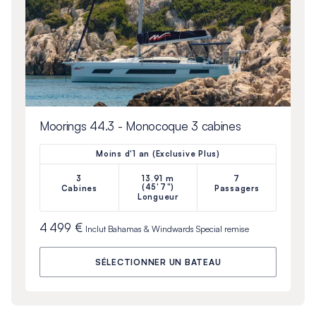
Moorings 44.3 - Monocoque 3 cabines
Moins d'1 an (Exclusive Plus)
3
13.91 m
7
(45'7")
Cabines
Passagers
Longueur
4 499 €
Inclut
Bahamas & Windwards Special
remise
SÉLECTIONNER UN BATEAU