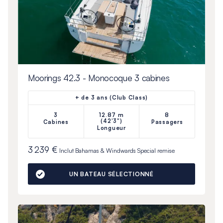
Moorings 42.3 - Monocoque 3 cabines
+ de 3 ans (Club Class)
3
12.87 m
8
(42'3")
Cabines
Passagers
Longueur
3 239 €
Inclut
Bahamas & Windwards Special
remise
UN BATEAU SÉLECTIONNÉ