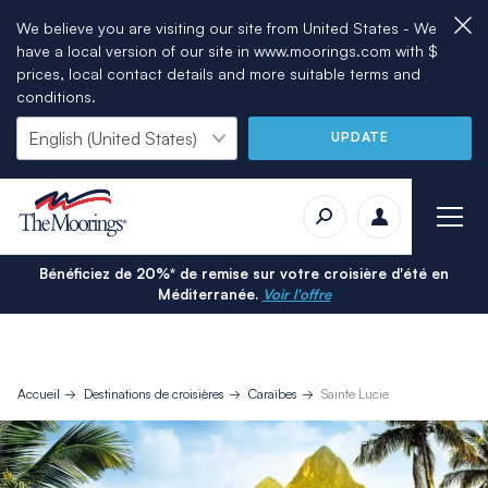
We believe you are visiting our site from United States - We
have a local version of our site in www.moorings.com with $
prices, local contact details and more suitable terms and
conditions.
UPDATE
Bénéficiez de 20%* de remise sur votre croisière d'été en
Méditerranée.
Voir l'offre
Accueil
Destinations de croisières
Caraïbes
Sainte Lucie