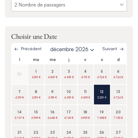
Choisir une Date
Précédent
décembre 2026
Suivant
l
ma
me
j
v
s
d
1
2
3
4
5
6
30
4 319 €
4 409 €
4 499 €
4 719 €
4 724 €
4 724 €
7
8
9
10
11
12
13
4 319 €
4 319 €
4 319 €
4 499 €
4 499 €
3 239 €
4 724 €
14
15
16
17
18
19
20
5 747 €
5 999 €
6 448 €
6 749 €
6 999 €
7 498 €
7 735 €
21
22
23
24
25
26
27