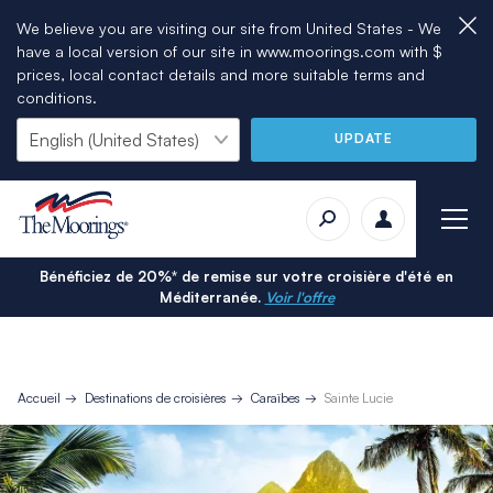
We believe you are visiting our site from United States - We
have a local version of our site in www.moorings.com with $
prices, local contact details and more suitable terms and
conditions.
UPDATE
Bénéficiez de 20%* de remise sur votre croisière d'été en
Méditerranée.
Voir l'offre
Accueil
Destinations de croisières
Caraïbes
Sainte Lucie