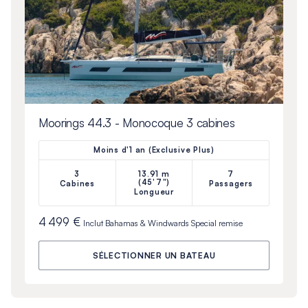
Moorings 44.3 - Monocoque 3 cabines
Moins d'1 an (Exclusive Plus)
3
13.91 m
7
(45'7")
Cabines
Passagers
Longueur
4 499 €
Inclut
Bahamas & Windwards Special
remise
SÉLECTIONNER UN BATEAU