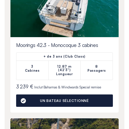
Moorings 42.3 - Monocoque 3 cabines
+ de 3 ans (Club Class)
3
12.87 m
8
(42'3")
Cabines
Passagers
Longueur
3 239 €
Inclut
Bahamas & Windwards Special
remise
UN BATEAU SÉLECTIONNÉ