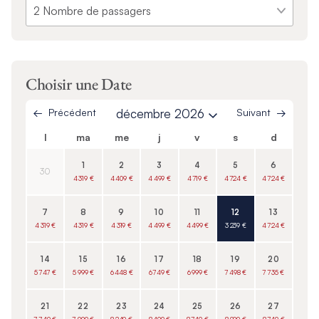
Choisir une Date
Précédent
décembre 2026
Suivant
l
ma
me
j
v
s
d
1
2
3
4
5
6
30
4 319 €
4 409 €
4 499 €
4 719 €
4 724 €
4 724 €
7
8
9
10
11
12
13
4 319 €
4 319 €
4 319 €
4 499 €
4 499 €
3 239 €
4 724 €
14
15
16
17
18
19
20
5 747 €
5 999 €
6 448 €
6 749 €
6 999 €
7 498 €
7 735 €
21
22
23
24
25
26
27