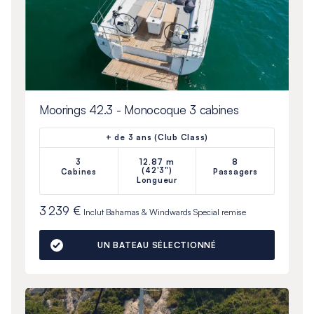
Moorings 42.3 - Monocoque 3 cabines
+ de 3 ans (Club Class)
3
12.87 m
8
(42'3")
Cabines
Passagers
Longueur
3 239 €
Inclut
Bahamas & Windwards Special
remise
UN BATEAU SÉLECTIONNÉ