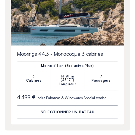
Moorings 44.3 - Monocoque 3 cabines
Moins d'1 an (Exclusive Plus)
3
13.91 m
7
(45'7")
Cabines
Passagers
Longueur
4 499 €
Inclut
Bahamas & Windwards Special
remise
SÉLECTIONNER UN BATEAU