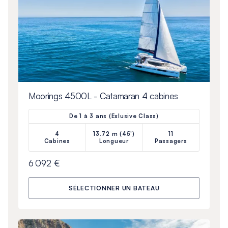
Moorings 4500L - Catamaran 4 cabines
De 1 à 3 ans (Exlusive Class)
4
13.72 m (45')
11
Cabines
Longueur
Passagers
6 092 €
SÉLECTIONNER UN BATEAU