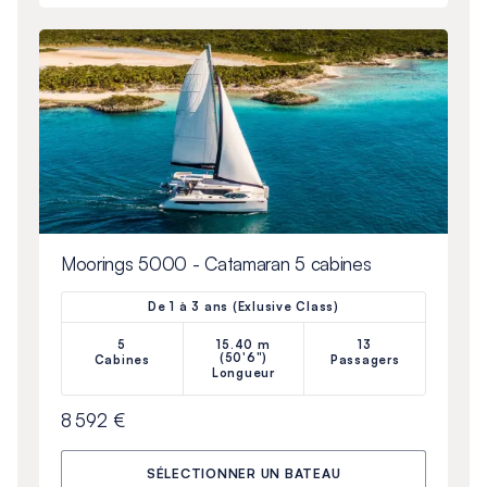
Moorings 5000 - Catamaran 5 cabines
De 1 à 3 ans (Exlusive Class)
5
15.40 m
13
(50'6")
Cabines
Passagers
Longueur
8 592 €
SÉLECTIONNER UN BATEAU