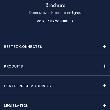
Brochure
Découvrez la Brochure en ligne.
VOIR LA BROCHURE
RESTEZ CONNECTÉS
Contactez-nous
Explorez nos articles de blog
PRODUITS
Newsletter
Croisières sans Équipage
Brochure Moorings
Croisières au Moteur
Offres en cours
L'ENTREPRISE MOORINGS
Croisières avec Équipage
A propos
Guide de Location
Régates & Événements
Carrières
Partenaires
Groupes & Incentives
LÉGISLATION
Développement durable