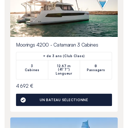
Moorings 4200 - Catamaran 3 Cabines
+ de 3 ans (Club Class)
3
12.67 m
8
(41'7")
Cabines
Passagers
Longueur
4 692 €
UN BATEAU SÉLECTIONNÉ