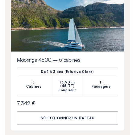
Moorings 4600 – 5 cabines
De 1 à 3 ans (Exlusive Class)
5
13.90 m
11
(45'7'')
Cabines
Passagers
Longueur
7 342 €
SÉLECTIONNER UN BATEAU