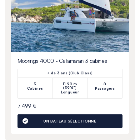
Moorings 4000 - Catamaran 3 cabines
+ de 3 ans (Club Class)
3
11.99 m
8
(39'4")
Cabines
Passagers
Longueur
7 499 €
UN BATEAU SÉLECTIONNÉ