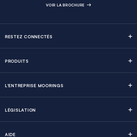
VOIR LA BROCHURE
RESTEZ CONNECTÉS
Contactez-nous
Explorez nos articles de blog
PRODUITS
Newsletter
Croisières sans Équipage
Brochure Moorings
Croisières au Moteur
Offres en cours
L'ENTREPRISE MOORINGS
Croisières avec Équipage
A propos
Guide de Location
Régates & Événements
Carrières
Partenaires
Groupes & Incentives
LÉGISLATION
Développement durable
Assurances
Apprendre à Naviguer
Presse & Médias
Conditions de Location
Options & Extras
AIDE