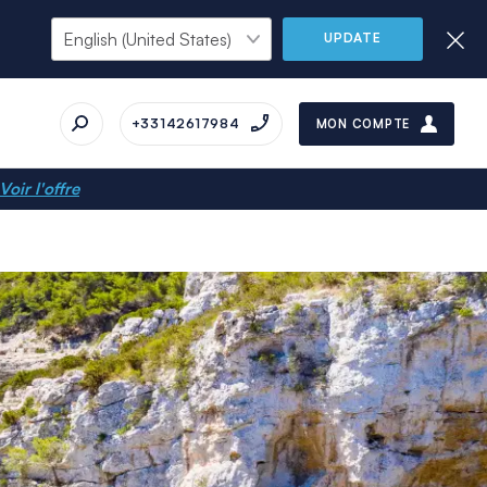
UPDATE
+33142617984
MON COMPTE
Voir l'offre