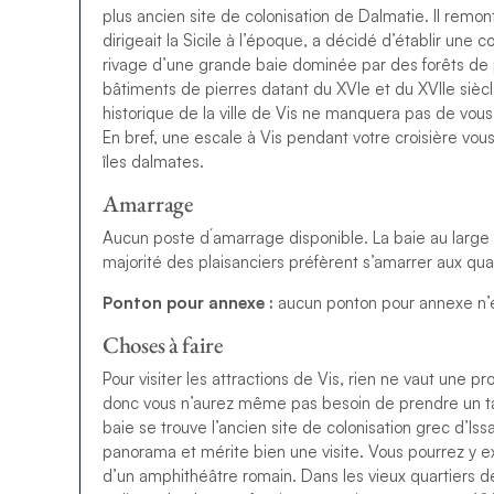
plus ancien site de colonisation de Dalmatie. Il remont
dirigeait la Sicile à l’époque, a décidé d’établir une co
rivage d’une grande baie dominée par des forêts de 
bâtiments de pierres datant du XVIe et du XVIIe siècl
historique de la ville de Vis ne manquera pas de vous 
En bref, une escale à Vis pendant votre croisière vous 
îles dalmates.
Amarrage
Aucun poste d´amarrage disponible. La baie au large 
majorité des plaisanciers préfèrent s’amarrer aux qua
Ponton pour annexe :
aucun ponton pour annexe n’e
Choses à faire
Pour visiter les attractions de Vis, rien ne vaut une p
donc vous n’aurez même pas besoin de prendre un taxi
baie se trouve l’ancien site de colonisation grec d’Iss
panorama et mérite bien une visite. Vous pourrez y e
d’un amphithéâtre romain. Dans les vieux quartiers de 