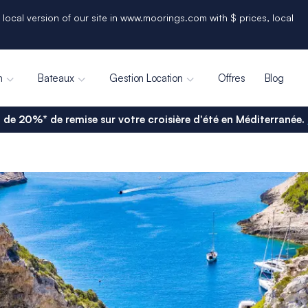
 local version of our site in www.moorings.com with $ prices, local
n
Bateaux
Gestion Location
Offres
Blog
 de 20%* de remise sur votre croisière d'été en Méditerranée.