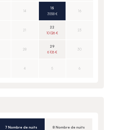
15
14
16
3 558 €
22
21
23
10 026 €
29
28
30
6 106 €
4
5
6
7 Nombre de nuits
8 Nombre de nuits