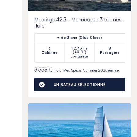
Moorings 42.3 - Monocoque 3 cabines -
Italie
+ de 3 ans (Club Class)
3
12.43 m
8
(40'9")
Cabines
Passagers
Longueur
3 558 €
Inclut
Med Special Summer 2026
remise
UN BATEAU SÉLECTIONNÉ