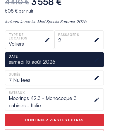
3 558 €
4 410 €
508 €
par nuit
Incluant la remise
Med Special Summer 2026
TYPE DE
PASSAGERS
LOCATION
2
Voiliers
DATE
samedi 15 août 2026
DURÉE
7
Nuitées
BATEAUX
Moorings 42.3 - Monocoque 3
cabines - Italie
CONTINUER VERS LES EXTRAS