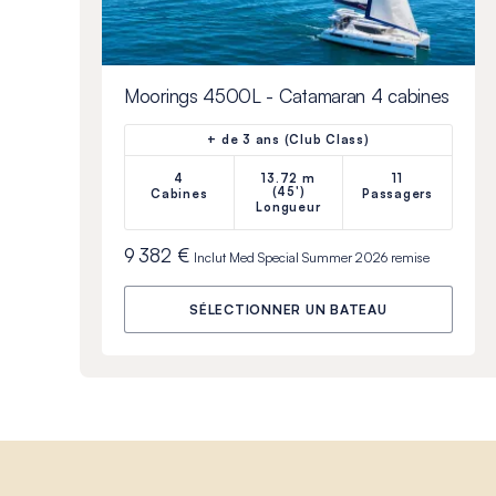
Moorings 4500L - Catamaran 4 cabines
+ de 3 ans (Club Class)
4
13.72 m
11
(45')
Cabines
Passagers
Longueur
9 382 €
Inclut
Med Special Summer 2026
remise
SÉLECTIONNER UN BATEAU