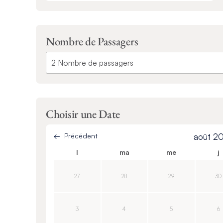
Nombre de Passagers
Choisir une Date
Précédent
août 2
l
ma
me
j
27
28
29
30
3
4
5
6