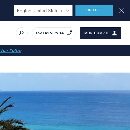
UPDATE
+33142617984
MON COMPTE
Voir l'offre