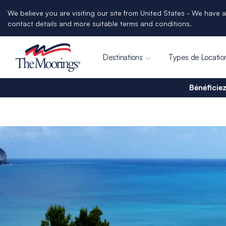
We believe you are visiting our site from United States - We have a
contact details and more suitable terms and conditions.
Destinations
Types de Locatio
Bénéficiez