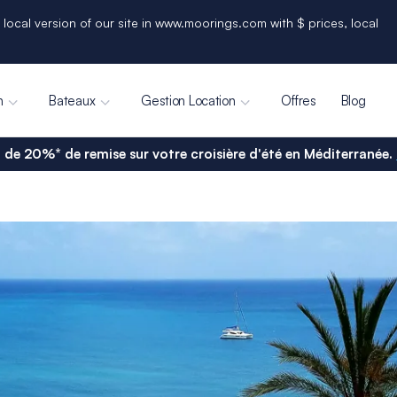
 local version of our site in www.moorings.com with $ prices, local
n
Bateaux
Gestion Location
Offres
Blog
 de 20%* de remise sur votre croisière d'été en Méditerranée.