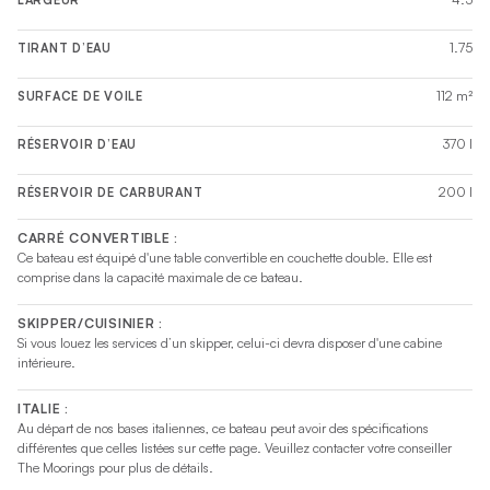
1.75
TIRANT D’EAU
112 m²
SURFACE DE VOILE
370 l
RÉSERVOIR D’EAU
200 l
RÉSERVOIR DE CARBURANT
CARRÉ CONVERTIBLE :
Ce bateau est équipé d'une table convertible en couchette double. Elle est
comprise dans la capacité maximale de ce bateau.
SKIPPER/CUISINIER :
Si vous louez les services d’un skipper, celui-ci devra disposer d'une cabine
intérieure.
ITALIE :
Au départ de nos bases italiennes, ce bateau peut avoir des spécifications
différentes que celles listées sur cette page. Veuillez contacter votre conseiller
The Moorings pour plus de détails.