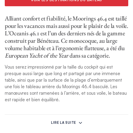
Alliant confort et fiabilité, le Moorings 46.4 est taillé
pour les vacances mais aussi pour le plaisir de la voile.
L’Oceanis 46.1 est l’un des derniers nés de la gamme
construit par Bénéteau. Ce monocoque, au large
volume habitable et à l’ergonomie flatteuse, a été élu
European Yacht of the Year
dans sa catégorie.
Vous serez impressionné par la taille du cockpit qui est
presque aussi large que long et partagé par une immense
table, ainsi que par la surface de la plage d’embarquement
une fois le tableau arrière du Moorings 46.4 basculé. Les
manœuvres sont ramenées à l’arrière, et sous voile, le bateau
est rapide et bien équilibré.
L’intérieur est particulièrement lumineux grâce aux larges
hublots de coque et de roof, ainsi qu’aux panneaux zénithaux.
LIRE LA SUITE
L’habillage des meubles est en chêne clair, ce qui renforce