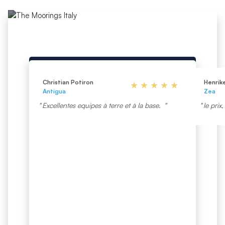
Ce que disent nos clients
Christian Potiron
Henrik
Antigua
Zea
Excellentes equipes à terre et à la base.
le prix,