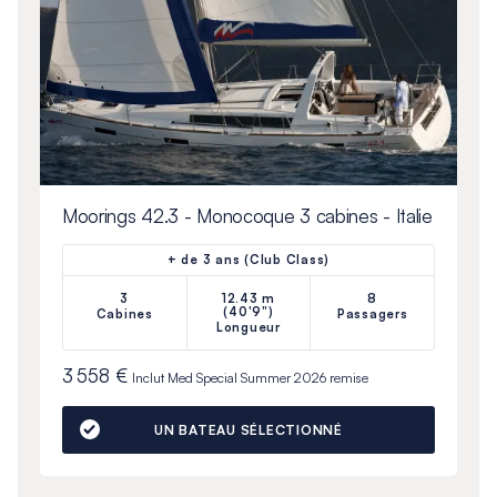
Moorings 42.3 - Monocoque 3 cabines - Italie
+ de 3 ans (Club Class)
3
12.43 m
8
(40'9")
Cabines
Passagers
Longueur
3 558 €
Inclut
Med Special Summer 2026
remise
UN BATEAU SÉLECTIONNÉ