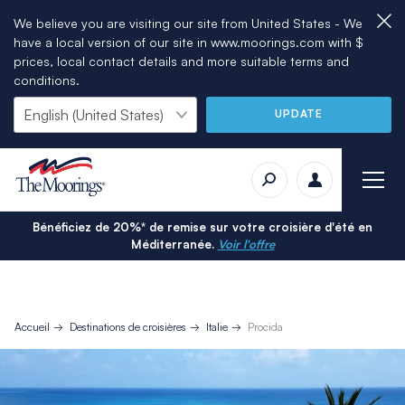
We believe you are visiting our site from United States - We
have a local version of our site in www.moorings.com with $
prices, local contact details and more suitable terms and
conditions.
UPDATE
Bénéficiez de 20%* de remise sur votre croisière d'été en
Méditerranée.
Voir l'offre
Accueil
Destinations de croisières
Italie
Procida