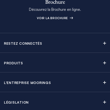
Brochure
Découvrez la Brochure en ligne.
VOIR LA BROCHURE
RESTEZ CONNECTÉS
Contactez-nous
Explorez nos articles de blog
PRODUITS
Newsletter
Croisières sans Équipage
Brochure Moorings
Croisières au Moteur
Offres en cours
L'ENTREPRISE MOORINGS
Croisières avec Équipage
A propos
Guide de Location
Régates & Événements
Carrières
Partenaires
Groupes & Incentives
LÉGISLATION
Développement durable