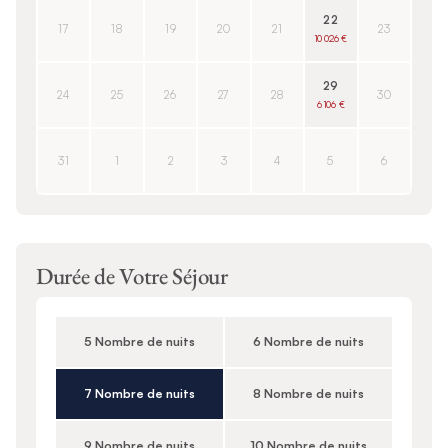
22
17
18
19
20
21
23
10 026 €
29
24
25
26
27
28
30
6 106 €
31
1
2
3
4
5
6
Durée de Votre Séjour
5 Nombre de nuits
6 Nombre de nuits
7 Nombre de nuits
8 Nombre de nuits
9 Nombre de nuits
10 Nombre de nuits