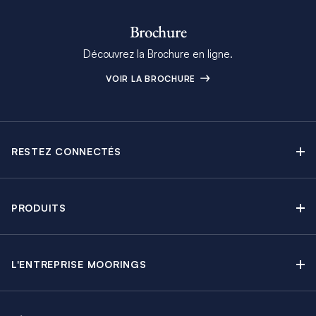
Brochure
Découvrez la Brochure en ligne.
VOIR LA BROCHURE
RESTEZ CONNECTÉS
Contactez-nous
Explorez nos articles de blog
PRODUITS
Newsletter
Croisières sans Équipage
Brochure Moorings
Croisières au Moteur
Offres en cours
L'ENTREPRISE MOORINGS
Croisières avec Équipage
A propos
Guide de Location
Régates & Événements
Carrières
Partenaires