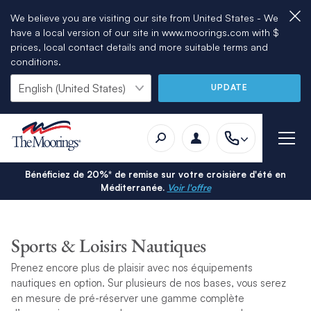
We believe you are visiting our site from United States - We
have a local version of our site in www.moorings.com with $
prices, local contact details and more suitable terms and
conditions.
UPDATE
Bénéficiez de 20%* de remise sur votre croisière d'été en
Méditerranée.
Voir l'offre
Sports & Loisirs Nautiques
Prenez encore plus de plaisir avec nos équipements
nautiques en option. Sur plusieurs de nos bases, vous serez
en mesure de pré-réserver une gamme complète