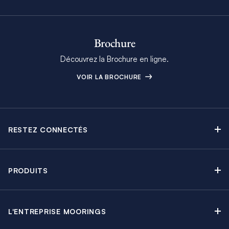
Brochure
Découvrez la Brochure en ligne.
VOIR LA BROCHURE
RESTEZ CONNECTÉS
Contactez-nous
Explorez nos articles de blog
PRODUITS
Newsletter
Croisières sans Équipage
Brochure Moorings
Croisières au Moteur
Offres en cours
L'ENTREPRISE MOORINGS
Croisières avec Équipage
A propos
Guide de Location