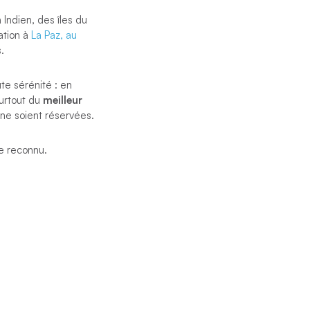
Indien, des îles du
ation à
La Paz, au
.
e sérénité : en
surtout du
meilleur
s ne soient réservées.
re reconnu.