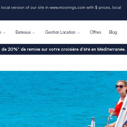
 local version of our site in www.moorings.com with $ prices, local
n
Bateaux
Gestion Location
Offres
Blog
 de 20%* de remise sur votre croisière d'été en Méditerranée.