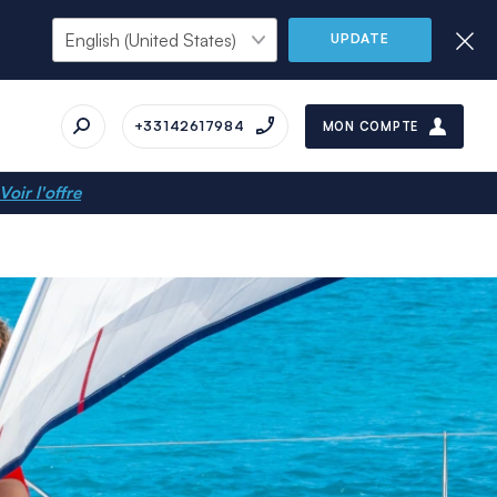
UPDATE
+33142617984
MON COMPTE
Voir l'offre