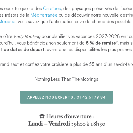
es eaux turquoise des
Caraïbes
, des paysages préservés de l’océan 
es trésors de la
Méditerranée
ou de découvrir notre nouvelle destin
Mexique
, vous savez que l’anticipation ouvre le champ des possibles
re offre
Early Booking
pour planifier vos vacances 2027-2028 en tout
ourd’hui, vous bénéficiez non seulement de
5 % de remise
*, mais 
t de dates de départ
, avant que les disponibilités les plus prisée
grand saut et confiez votre croisière à plus de 55 ans d’un savoir-fai
Nothing Less Than The Moorings
APPELEZ NOS EXPERTS :
01 42 61 79 84
☎️ Heures d’ouverture :
Lundi – Vendredi :
9h00 à 18h30