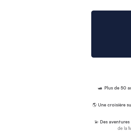
🛥️
Plus de 50 a
🌎
Une croisière su
💫
Des aventures 
de la 