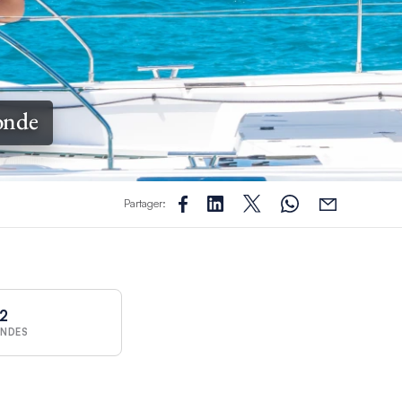
monde
Partager:
0
NDES