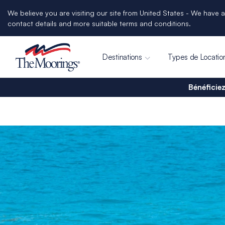
We believe you are visiting our site from United States - We have a
contact details and more suitable terms and conditions.
Destinations
Types de Locatio
Bénéficiez