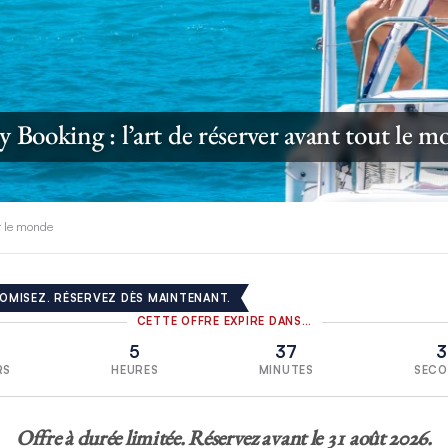
y Booking : l’art de réserver avant tout le 
ut le monde
OMISEZ. RÉSERVEZ DÈS MAINTENANT.
CETTE OFFRE EXPIRE DANS…
4
5
37
3
RS
HEURES
MINUTES
SECO
Offre à durée limitée. Réservez avant le 31 août 2026.