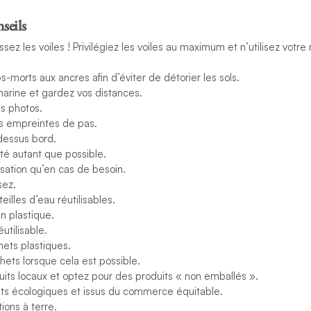
seils
ssez les voiles ! Privilégiez les voiles au maximum et n’utilisez votr
ps-morts aux ancres afin d’éviter de détorier les sols.
marine et gardez vos distances.
s photos.
s empreintes de pas.
-dessus bord.
cité autant que possible.
tisation qu’en cas de besoin.
sez.
illes d’eau réutilisables.
n plastique.
utilisable.
ets plastiques.
ets lorsque cela est possible.
its locaux et optez pour des produits « non emballés ».
uits écologiques et issus du commerce équitable.
ations à terre.