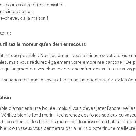
 courtes et à terre si possible.
rs loin des baies.
he-cheveux à la maison !
sous :
t utilisez le moteur qu’en dernier recours
 autant que possible ! Non seulement vous diminuerez votre consom
ies, mais vous réduirez également votre empreinte carbone ! De pl
, ce qui augmentera vos chances de rencontrer des animaux sauvage
 nautiques tels que le kayak et le stand-up paddle et évitez les é
ution
rable d’amarrer à une bouée, mais si vous devez jeter l’ancre, veillez
Vérifiez bien le fond marin. Recherchez des fonds sableux ou vaseu
s coralliens et les herbiers marins qui fournissent un habitat à d
leux ou vaseux vous permettra par ailleurs d’obtenir une meilleure