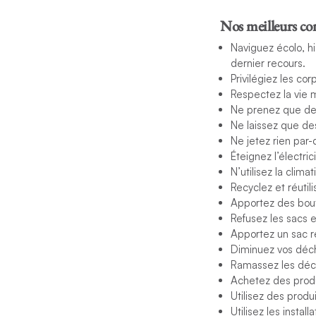
Nos meilleurs con
Naviguez écolo, hi
dernier recours.
Privilégiez les cor
Respectez la vie 
Ne prenez que de
Ne laissez que de
Ne jetez rien par
Éteignez l’électri
N’utilisez la clima
Recyclez et réutili
Apportez des boute
Refusez les sacs e
Apportez un sac ré
Diminuez vos déch
Ramassez les déch
Achetez des produ
Utilisez des prod
Utilisez les install