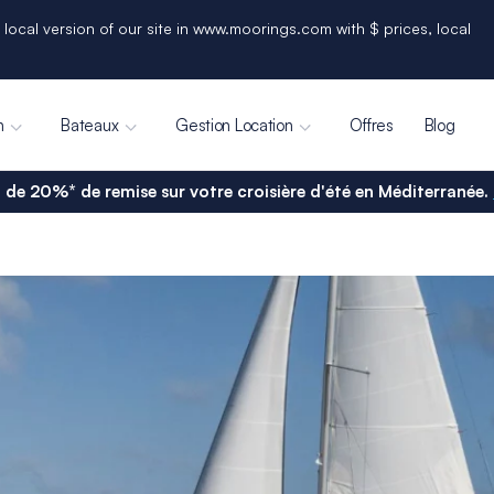
 local version of our site in www.moorings.com with $ prices, local
n
Bateaux
Gestion Location
Offres
Blog
 de 20%* de remise sur votre croisière d'été en Méditerranée.