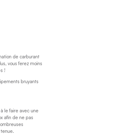
mation de carburant
us, vous ferez moins
s !
quipements bruyants
 à le faire avec une
x afin de ne pas
e nombreuses
 tenue.