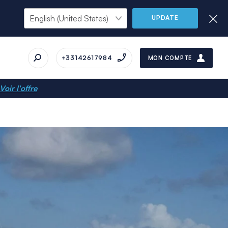
UPDATE
+33142617984
MON COMPTE
Voir l'offre