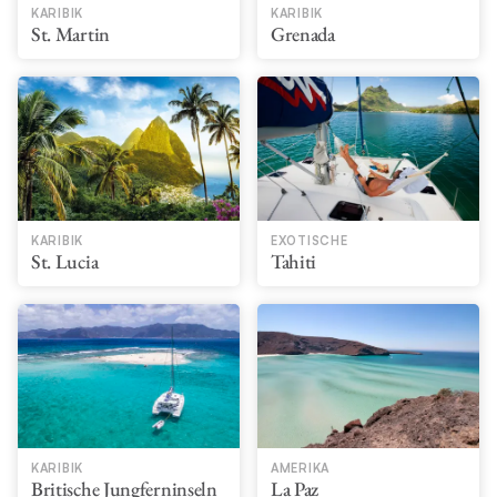
KARIBIK
KARIBIK
St. Martin
Grenada
KARIBIK
EXOTISCHE
St. Lucia
Tahiti
KARIBIK
AMERIKA
Britische Jungferninseln
La Paz