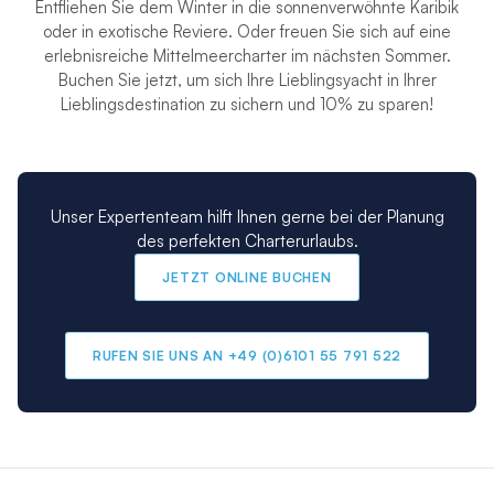
Entfliehen Sie dem Winter in die sonnenverwöhnte Karibik
oder in exotische Reviere. Oder freuen Sie sich auf eine
erlebnisreiche Mittelmeercharter im nächsten Sommer.
Buchen Sie jetzt, um sich Ihre Lieblingsyacht in Ihrer
Lieblingsdestination zu sichern und 10% zu sparen!
Unser Expertenteam hilft Ihnen gerne bei der Planung
des perfekten Charterurlaubs.
JETZT ONLINE BUCHEN
RUFEN SIE UNS AN +49 (0)6101 55 791 522