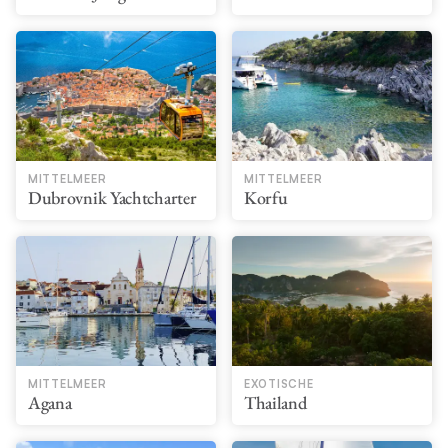
MITTELMEER
MITTELMEER
Dubrovnik Yachtcharter
Korfu
MITTELMEER
EXOTISCHE
Agana
Thailand