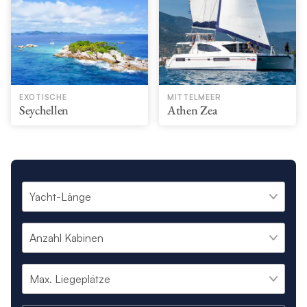
EXOTISCHE
MITTELMEER
Seychellen
Athen Zea