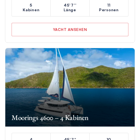
5
45'7''
11
Kabinen
Länge
Personen
YACHT ANSEHEN
Moorings 4600 – 4 Kabinen
4
45'7"
10