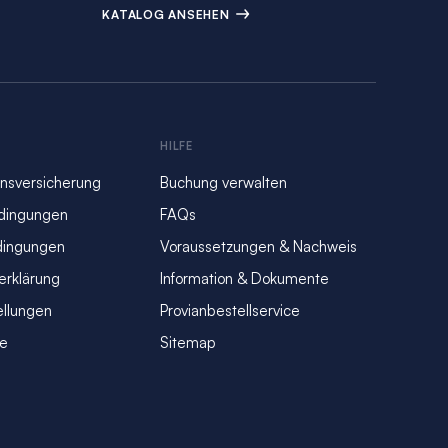
KATALOG ANSEHEN
S
HILFE
nsversicherung
Buchung verwalten
dingungen
FAQs
dingungen
Voraussetzungen & Nachweis
erklärung
Information & Dokumente
ellungen
Provianbestellservice
se
Sitemap
n