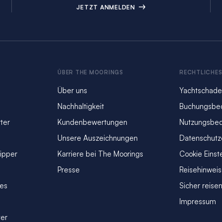
JETZT ANMELDEN
ÜBER THE MOORINGS
RECHTLICHE
Über uns
Yachtschade
Nachhaltigkeit
Buchungsbe
ter
Kundenbewertungen
Nutzungsbe
Unsere Auszeichnungen
Datenschutz
kipper
Karriere bei The Moorings
Cookie Einst
Presse
Reisehinwei
ves
Sicher reise
Impressum
ter