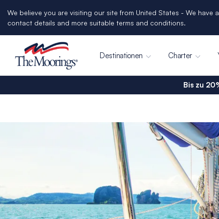
We believe you are visiting our site from United States - We have a
contact details and more suitable terms and conditions.
Destinationen
Charter
Bis zu 20