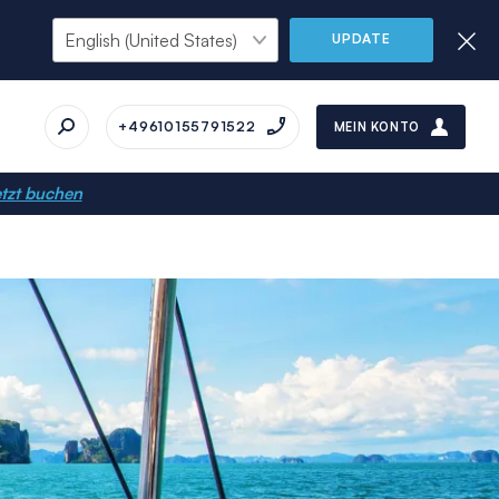
UPDATE
+49610155791522
MEIN KONTO
tzt buchen