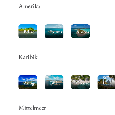
Amerika
Belize
Exumas
Abacos
Karibik
St.
Antigua
BVI
Grenada
Lucia
Mittelmeer