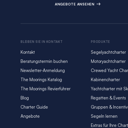
ANGEBOTE ANSEHEN
BLEIBEN SIE IN KONTAKT
PRODUKTE
Kontakt
Segelyachtcharter
Beratungstermin buchen
Motoryachtcharter
Newsletter-Anmeldung
Crewed Yacht Char
The Moorings Katalog
Kabinencharter
The Moorings Revierführer
Yachtcharter mit S
Blog
Regatten & Events
Charter Guide
Gruppen & Incenti
Angebote
Segeln lernen
Extras für Ihre Char