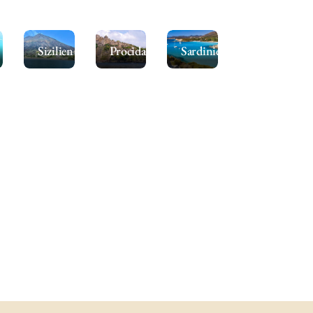
Sizilien
Procida
Sardinien