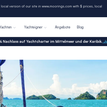
 local version of our site in www.moorings.com with $ prices, local
Yachten
Yachteigner
Angebote
Blog
% Nachlass auf Yachtcharter im Mittelmeer und der Karibik.
Je