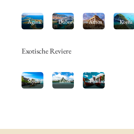
Agana
Dubrovnik
Athen
Korfu
Exotische Reviere
Seychellen
Tahiti
Thailand