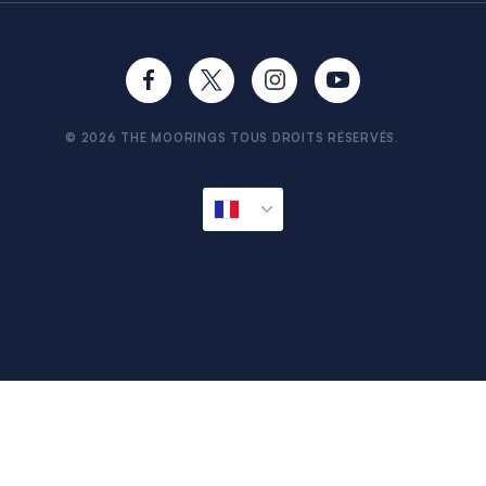
Confidentialité
FAQ
Cookies
CV & Exigences
Conseils aux Voyageurs
Formalités de pré-départ
Avitaillement à bord
© 2026 THE MOORINGS TOUS DROITS RÉSERVÉS.
Sitemap