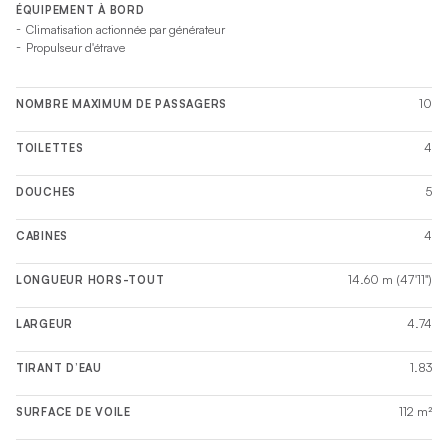
ÉQUIPEMENT À BORD
Climatisation actionnée par générateur
Propulseur d'étrave
10
NOMBRE MAXIMUM DE PASSAGERS
4
TOILETTES
5
DOUCHES
4
CABINES
14.60 m (47'11")
LONGUEUR HORS-TOUT
4.74
LARGEUR
1.83
TIRANT D’EAU
112 m²
SURFACE DE VOILE