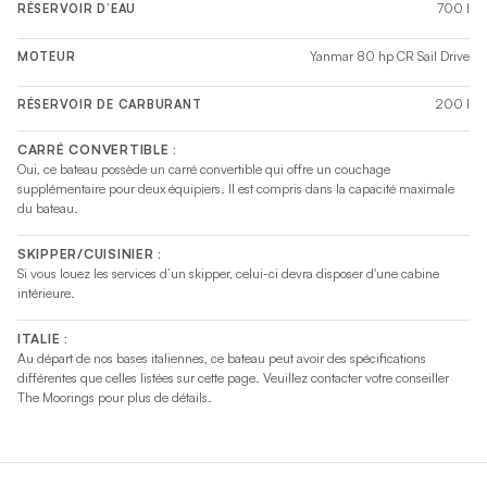
700 l
RÉSERVOIR D’EAU
Yanmar 80 hp CR Sail Drive
MOTEUR
200 l
RÉSERVOIR DE CARBURANT
CARRÉ CONVERTIBLE :
Oui, ce bateau possède un carré convertible qui offre un couchage
supplémentaire pour deux équipiers. Il est compris dans la capacité maximale
du bateau.
SKIPPER/CUISINIER :
Si vous louez les services d’un skipper, celui-ci devra disposer d'une cabine
intérieure.
ITALIE :
Au départ de nos bases italiennes, ce bateau peut avoir des spécifications
différentes que celles listées sur cette page. Veuillez contacter votre conseiller
The Moorings pour plus de détails.