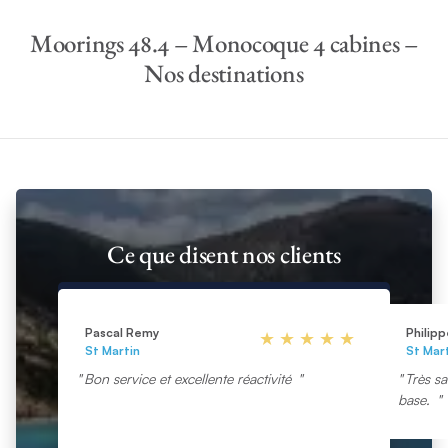
Moorings 48.4 – Monocoque 4 cabines –
Nos destinations
Ce que disent nos clients
Pascal Remy
Philip
St Martin
St Mar
Bon service et excellente réactivité
Très sa
base.