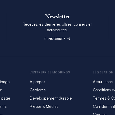
Newsletter
Recevez les dernières offres, conseils et
nouveautés.
S'INSCRIRE !
L'ENTREPRISE MOORINGS
LÉGISLATION
uipage
A propos
Assurances
ur
Carrières
Conditions d
uipage
Développement durable
Termes & Co
ents
Presse & Médias
Confidentiali
es
Cookies