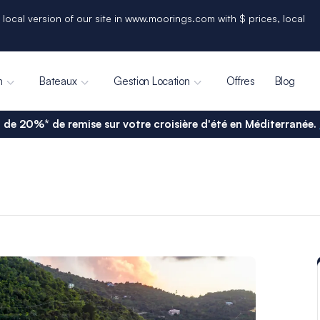
 local version of our site in www.moorings.com with $ prices, local
n
Bateaux
Gestion Location
Offres
Blog
 de 20%* de remise sur votre croisière d'été en Méditerranée.