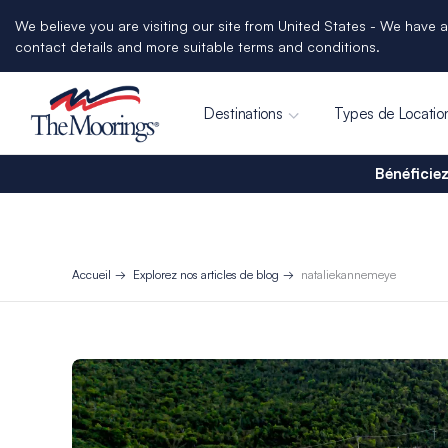
We believe you are visiting our site from United States - We have a
contact details and more suitable terms and conditions.
Destinations
Types de Locatio
Bénéficiez
Accueil
Explorez nos articles de blog
nataliekannemeye