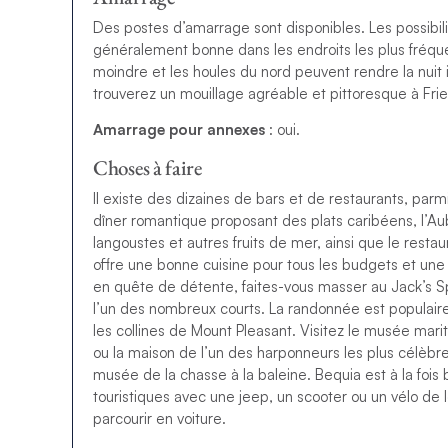
Des postes d’amarrage sont disponibles. Les possibil
généralement bonne dans les endroits les plus fréquen
moindre et les houles du nord peuvent rendre la nuit i
trouverez un mouillage agréable et pittoresque à Frie
Amarrage pour annexes
: oui.
Choses à faire
Il existe des dizaines de bars et de restaurants, parm
dîner romantique proposant des plats caribéens, l’
langoustes et autres fruits de mer, ainsi que le resta
offre une bonne cuisine pour tous les budgets et une
en quête de détente, faites-vous masser au Jack’s Sp
l’un des nombreux courts. La randonnée est populaire 
les collines de Mount Pleasant. Visitez le musée mar
ou la maison de l’un des harponneurs les plus célèbres
musée de la chasse à la baleine. Bequia est à la fois be
touristiques avec une jeep, un scooter ou un vélo de 
parcourir en voiture.