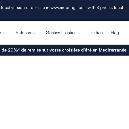
 local version of our site in www.moorings.com with $ prices, local
n
Bateaux
Gestion Location
Offres
Blog
 de 20%* de remise sur votre croisière d'été en Méditerranée.