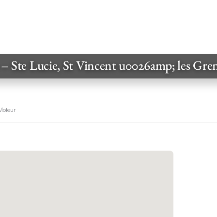
rs – Ste Lucie, St Vincent u0026amp; les Gr
 Moteur