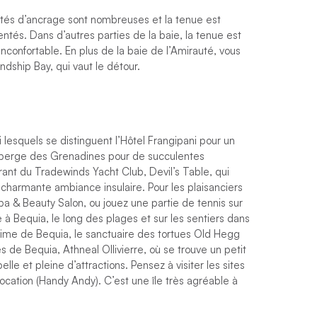
ités d’ancrage sont nombreuses et la tenue est
tés. Dans d’autres parties de la baie, la tenue est
nconfortable. En plus de la baie de l’Amirauté, vous
ndship Bay, qui vaut le détour.
i lesquels se distinguent l’Hôtel Frangipani pour un
Auberge des Grenadines pour de succulentes
urant du Tradewinds Yacht Club, Devil’s Table, qui
 charmante ambiance insulaire. Pour les plaisanciers
a & Beauty Salon, ou jouez une partie de tennis sur
à Bequia, le long des plages et sur les sentiers dans
itime de Bequia, le sanctuaire des tortues Old Hegg
 de Bequia, Athneal Ollivierre, où se trouve un petit
lle et pleine d’attractions. Pensez à visiter les sites
location (Handy Andy). C’est une île très agréable à