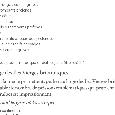
, rivages ou mangroves
u tombants profonds
: côtes
 : côtes
cifs ou tombants profonds
s
cifs, plats et eaux peu profondes
aune : récifs et rivages
orts ou mangroves
uda peut être toxique et doit toujours être relâché.
ge des Îles Vierges britanniques
 la mer le permettent, pêcher au large des Îles Vierges br
able : le nombre de poissons emblématiques qui peuplent 
raïbes est impressionnant.
rand large et où les attraper
u continental