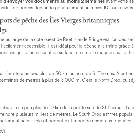
s d’
envoyer vos documents au moins 2 semaines
avant votre séj
andes de permis demande généralement au moins 10 jours ouvrés
spots de pêche des Îles Vierges britanniques
dge
he au large de la côte ouest de Beef Islande Bridge est l’un des se
 Facilement accessible, il est idéal pour la pêche à la traîne grâce à
poissons qui se nourrissent en surface, comme le maquereau, le thaz
al s’arrête à un peu plus de 30 km au nord de St Thomas. À cet end
entaines de mètres à plus de 3 000 m. C’est le North Drop, où séj
l débute à un peu plus de 10 km de la pointe sud de St Thomas. La 
tteindre plusieurs milliers de mètres. Le South Drop est très populai
t facilement accessible et permet d’attraper de nombreux trophées.
VI