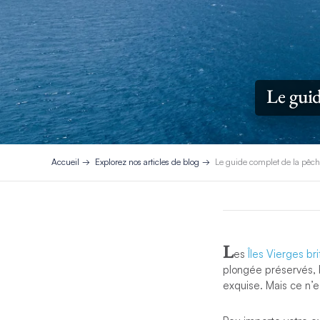
Le guid
Accueil
Explorez nos articles de blog
Le guide complet de la pêche
L
es
Îles Vierges br
plongée préservés, 
exquise. Mais ce n’es