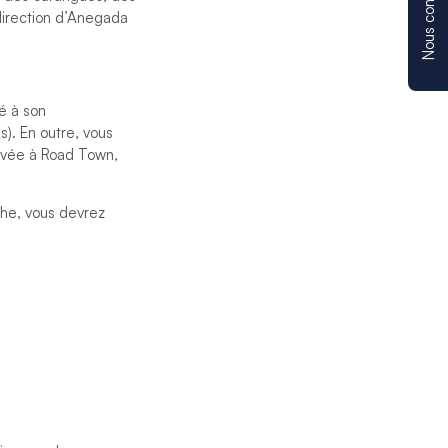
Nous contacter
direction d’Anegada
é à son
). En outre, vous
ivée à Road Town,
he, vous devrez