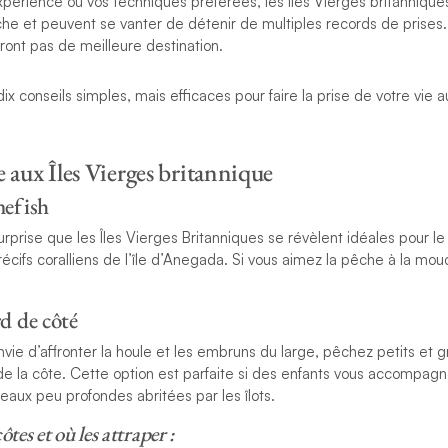
périence ou vos techniques préférées, les Îles Vierges britanniqu
he et peuvent se vanter de détenir de multiples records de prises
eront pas de meilleure destination.
x conseils simples, mais efficaces pour faire la prise de votre vie a
 aux Îles Vierges britannique
nefish
rprise que les Îles Vierges Britanniques se révèlent idéales pour le
récifs coralliens de l’île d’Anegada. Si vous aimez la pêche à la mou
d de côté
nvie d’affronter la houle et les embruns du large, pêchez petits et 
e la côte. Cette option est parfaite si des enfants vous accompagn
eaux peu profondes abritées par les îlots.
ôtes et où les attraper :