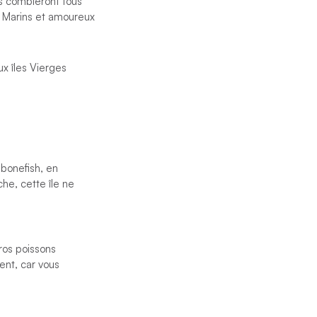
es combleront tous
. Marins et amoureux
ux îles Vierges
 bonefish, en
che, cette île ne
gros poissons
ent, car vous