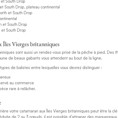
h et South Drop
et South Drop, plateau continental
North et South Drop
ontinental
th et South Drop
h et South Drop
x Îles Vierges britanniques
tanniques sont aussi un rendez-vous prisé de la pêche à pied. Des th
aune de beaux gabarits vous attendent au bout de la ligne.
3 types de balistes entre lesquelles vous devrez distinguer :
gereux
réservé au commerce
pèce rare à relâcher.
e
rière votre catamaran aux Îles Vierges britanniques peut être la clé
éduite de 2 ou 3 nœuds, il est possible d’attraper des maquereaux