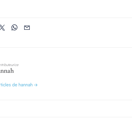
tributeurice
annah
articles de hannah