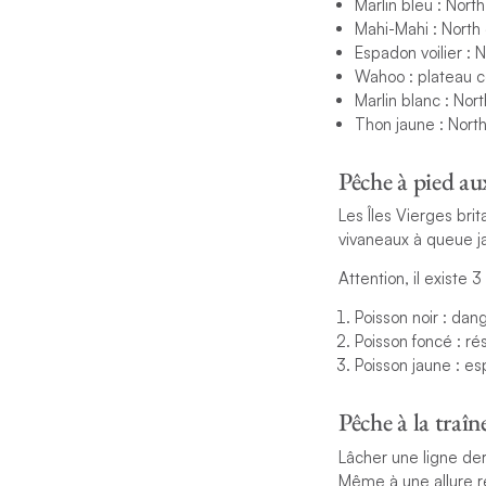
Marlin bleu : Nort
Mahi-Mahi : North 
Espadon voilier : 
Wahoo : plateau c
Marlin blanc : Nor
Thon jaune : Nort
Pêche à pied au
Les Îles Vierges bri
vivaneaux à queue j
Attention, il existe 
Poisson noir : dan
Poisson foncé : 
Poisson jaune : es
Pêche à la traîn
Lâcher une ligne der
Même à une allure r