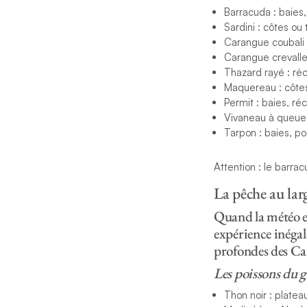
Barracuda : baies
Sardini : côtes o
Carangue coubali 
Carangue crevalle
Thazard rayé : ré
Maquereau : côte
Permit : baies, ré
Vivaneau à queue j
Tarpon : baies, p
Attention : le barrac
La pêche au lar
Quand la météo et
expérience inégal
profondes des Ca
Les poissons du g
Thon noir : platea