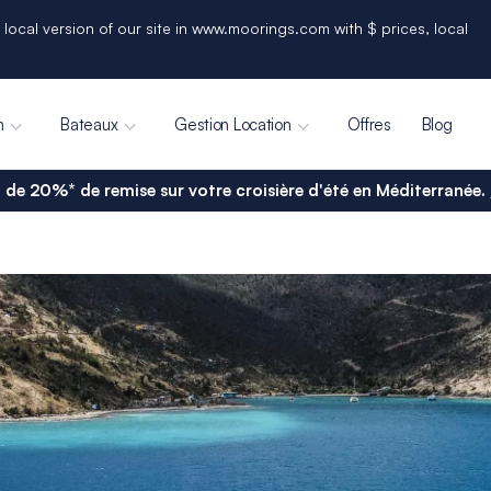
 local version of our site in www.moorings.com with $ prices, local
n
Bateaux
Gestion Location
Offres
Blog
 de 20%* de remise sur votre croisière d'été en Méditerranée.