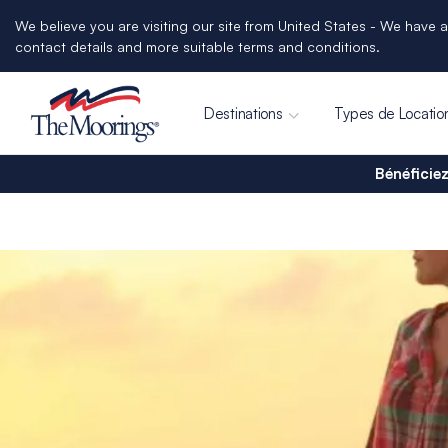
We believe you are visiting our site from United States - We have a
contact details and more suitable terms and conditions.
Destinations
Types de Locatio
Bénéficiez