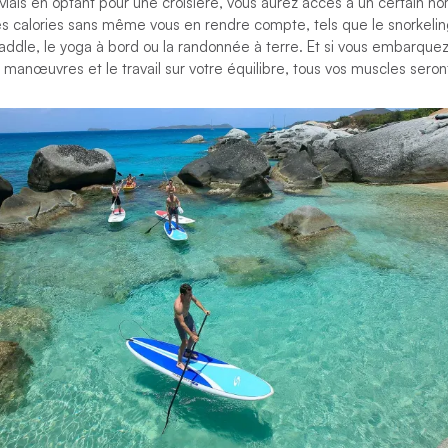
Mais en optant pour une croisière, vous aurez accès à un certain no
es calories sans même vous en rendre compte, tels que le snorkeling
addle, le yoga à bord ou la randonnée à terre. Et si vous embarque
 manœuvres et le travail sur votre équilibre, tous vos muscles seront 