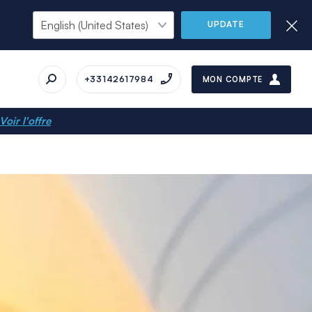
UPDATE
+33142617984
MON COMPTE
Voir l'offre