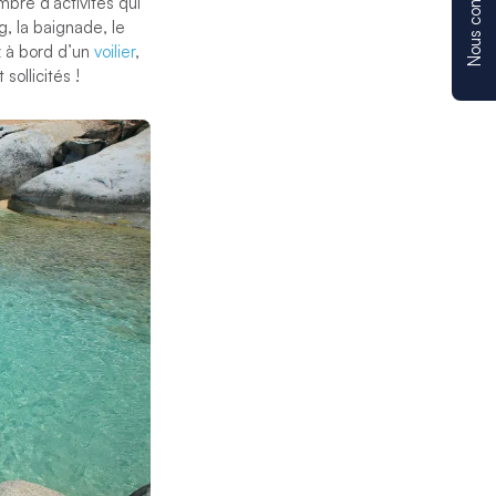
Nous contacter
mbre d’activités qui
, la baignade, le
z à bord d’un
voilier
,
sollicités !