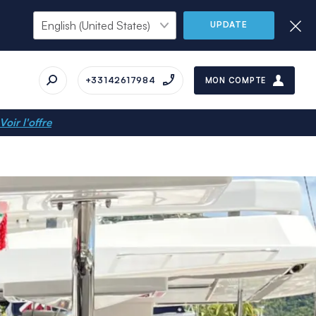
UPDATE
+33142617984
MON COMPTE
Voir l'offre