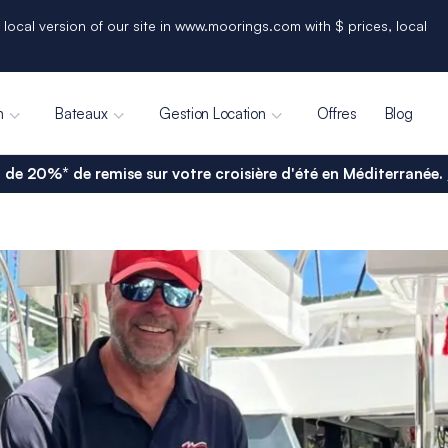
 local version of our site in www.moorings.com with $ prices, local
n
Bateaux
Gestion Location
Offres
Blog
 de 20%* de remise sur votre croisière d'été en Méditerranée.