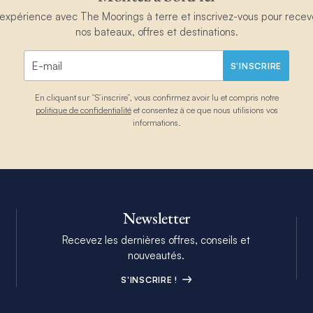
périence avec The Moorings à terre et inscrivez-vous pour recevoir
nos bateaux, offres et destinations.
S'INSCRIRE
En cliquant sur “S’inscrire”, vous confirmez avoir lu et compris notre
politique de confidentialité
et consentez à ce que nous utilisions vos
informations.
Newsletter
Recevez les dernières offres, conseils et
nouveautés.
S'INSCRIRE !