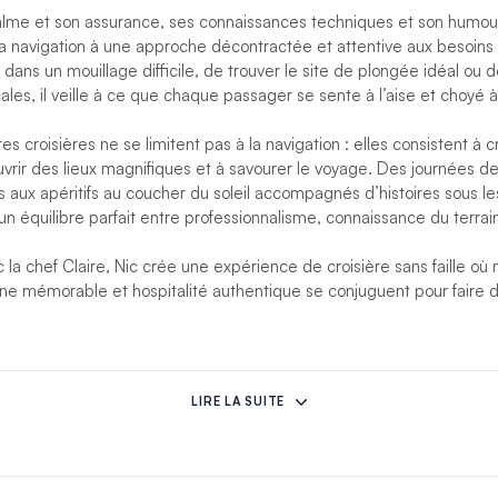
lme et son assurance, ses connaissances techniques et son humour,
a navigation à une approche décontractée et attentive aux besoins
 dans un mouillage difficile, de trouver le site de plongée idéal ou 
les, il veille à ce que chaque passager se sente à l’aise et choyé à
res croisières ne se limitent pas à la navigation : elles consistent 
uvrir des lieux magnifiques et à savourer le voyage. Des journées d
 aux apéritifs au coucher du soleil accompagnés d’histoires sous les 
 équilibre parfait entre professionnalisme, connaissance du terrain
 la chef Claire, Nic crée une expérience de croisière sans faille où 
sine mémorable et hospitalité authentique se conjuguent pour faire
orte chaleur, créativité et passion pour les saveurs du monde enti
laire et le capitaine Nic ont quitté leur vie professionnelle londonie
LIRE LA SUITE
e, l’aventure et la vie sur l’eau.
s et curieuse des différentes cultures et cuisines, Claire puise son
ons qu’elle et Nic ont explorées ensemble. Sa cuisine reflète leurs p