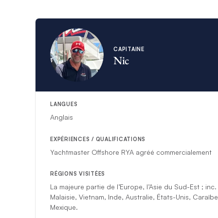
ingrédients frais, i
mémorables, personn
La navigation est d
CAPITAINE
aventures aux Caraïb
Nic
rencontres créent 
chez eux dès leur ar
Avec le capitaine Ni
unique, ponctuée de
LANGUES
inoubliables en mer.
Anglais
*Si des circonstanc
EXPÉRIENCES / QUALIFICATIONS
compétent le rempl
Yachtmaster Offshore RYA agréé commercialement
RÉGIONS VISITÉES
​​La majeure partie de l’Europe, l’Asie du Sud-Est ; inc
Malaisie, Vietnam, Inde, Australie, États-Unis, Caraïb
Mexique.