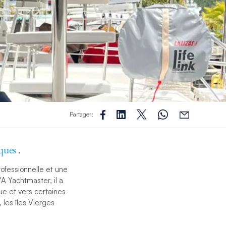
Partager:
iques
.
ofessionnelle et une
A Yachtmaster, il a
ue et vers certaines
 les îles Vierges