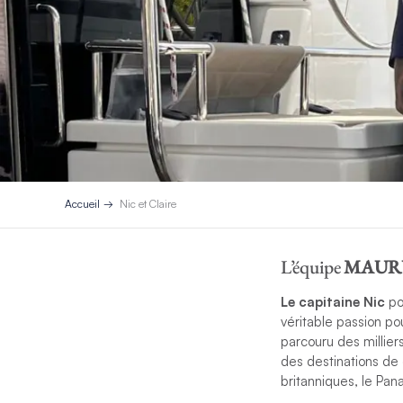
Accueil
Nic et Claire
L’équipe
MAUR
Le capitaine Nic
po
véritable passion po
parcouru des millier
des destinations de 
britanniques, le Pan