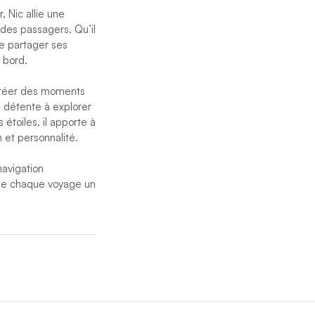
 Nic allie une
 des passagers. Qu’il
de partager ses
 bord.
à créer des moments
e détente à explorer
étoiles, il apporte à
 et personnalité.
navigation
 de chaque voyage un
er à chaque
nne pour réaliser leur
 inspiration dans les
ériples, alliant