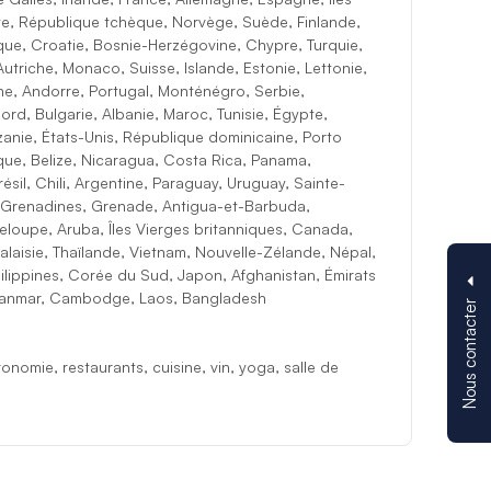
lte, République tchèque, Norvège, Suède, Finlande,
ue, Croatie, Bosnie-Herzégovine, Chypre, Turquie,
Autriche, Monaco, Suisse, Islande, Estonie, Lettonie,
gne, Andorre, Portugal, Monténégro, Serbie,
d, Bulgarie, Albanie, Maroc, Tunisie, Égypte,
zanie, États-Unis, République dominicaine, Porto
ue, Belize, Nicaragua, Costa Rica, Panama,
ésil, Chili, Argentine, Paraguay, Uruguay, Sainte-
s-Grenadines, Grenade, Antigua-et-Barbuda,
loupe, Aruba, Îles Vierges britanniques, Canada,
alaisie, Thaïlande, Vietnam, Nouvelle-Zélande, Népal,
ilippines, Corée du Sud, Japon, Afghanistan, Émirats
Myanmar, Cambodge, Laos, Bangladesh
Nous contacter
onomie, restaurants, cuisine, vin, yoga, salle de