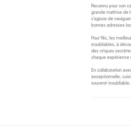
Reconnu pour son ca
grande maîtrise de l
s’agisse de naviguer
bonnes adresses loca
Pour Nic, les meilleu
inoubliables, à déco
des criques secrètes
chaque expérience un
En collaboration avec
exceptionnelle, cui
souvenir inoubliable.
La cheffe Claire
app
croisière. En 2022, C
rêve commun : la voil
Passionnée de voyage
nombreuses destinati