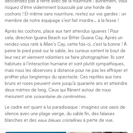
descendez pas à terre avec de la nourriture ; autrement, vous
risquez d’être violemment bousculé par une horde de
cochons ! Et même sans nourriture, restez sur vos gardes : un
membre de notre équipage s’est fait mordre… à la fesse !
Après les cochons, place aux tant attendus iguanes ! Pour
cela, direction Iguana Beach sur Bitter Guana Cay. Après un
rendez-vous raté à Allen’s Cay, cette fois-ci, c’est la bonne ! À
peine le pied posé sur le sable, les curieux sortent le bout de
leur nez et viennent volontiers se faire photographier. Ils sont
habitués à l’interaction humaine et sont plutôt sympathiques,
mais nous les observons à distance pour ne pas les effrayer et
profiter plus longtemps du spectacle. Ces reptiles aux tons
bruns et roses peuvent vivre jusqu’à quarante ans et atteindre
deux mètres de long. Ceux qui flânent autour de nous
mesurent une
soixantaine de centimètres
.
Le cadre est quant à lui paradisiaque : imaginez une oasis de
silence avec une plage vierge, du sable fin, des falaises
blanches et des
eaux bleues cristallines
à perte de vue.