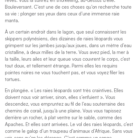
rêves. Vous la suivrez en snorkelling, au-dessus d’elle.
Bouleversant. C’est une de ces choses qu’on recherche toute
sa vie : plonger ses yeux dans ceux d’une immense raie
manta.
À un certain endroit dans le lagon, que seul connaissent les
skippers polynésiens, des dizaines de raies léopards vous
grimpent sur les jambes jusqu’aux joues, dans un mètre d’eau
cristalline, à deux milles de la terre. Vous avez pied, la mer à
la taille, leurs ailes et leur queue vous couvrent le corps, c’est
tout doux, et tellement étrange. Parmi elles les requins
pointes noires ne vous touchent pas, et vous voyez filer les
tortues.
En plongée. « Les raies léopards sont très craintives. Elles
doivent nous voir arriver, sinon, elles s’enfuient ». Vous
descendez, vous empruntez au fil de l’eau souterraine des
chemins de corail, jusqu’à une plaine. Vous vous tapissez
derrière un rocher, à plat ventre sur le sable, comme des
Apaches. Et elles sont arrivées. Le vol des raies léopards, c’est
comme le galop d’un troupeau d’animaux d’Afrique. Sans vous
voir, sans qu’on les dérange. C’est comme un songe.