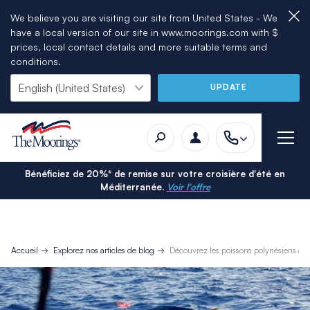
We believe you are visiting our site from United States - We
have a local version of our site in www.moorings.com with $
prices, local contact details and more suitable terms and
conditions.
UPDATE
Bénéficiez de 20%* de remise sur votre croisière d'été en
Méditerranée.
Voir l'offre
Accueil
Explorez nos articles de blog
Découvrez les poissons polynésiens av