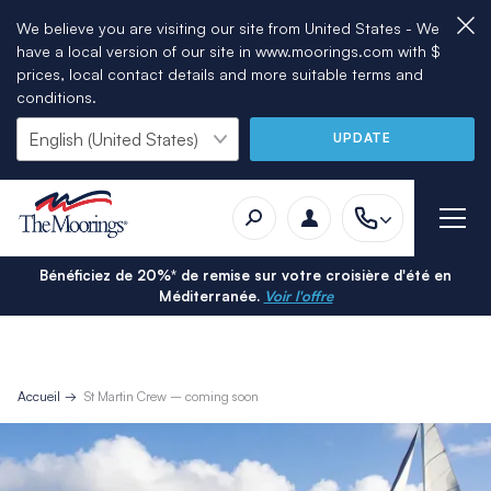
We believe you are visiting our site from United States - We
have a local version of our site in www.moorings.com with $
prices, local contact details and more suitable terms and
conditions.
UPDATE
Bénéficiez de 20%* de remise sur votre croisière d'été en
Méditerranée.
Voir l'offre
Accueil
St Martin Crew – coming soon