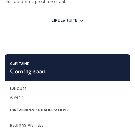
Plus de détails prochainement !
*Si des circonstances imprévues empêchent cet équipage
d'assurer votre croisière, un autre équipage compétent le
LIRE LA SUITE
remplacera.
CAPITAINE
Coming soon
LANGUES
À venir
EXPÉRIENCES / QUALIFICATIONS
RÉGIONS VISITÉES