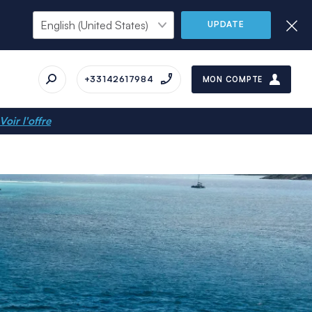
UPDATE
+33142617984
MON COMPTE
Voir l'offre