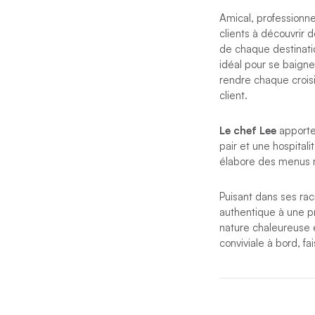
Amical, professionnel
clients à découvrir 
de chaque destinatio
idéal pour se baigne
rendre chaque crois
client.
Le chef Lee
apporte 
pair et une hospitali
élabore des menus m
Puisant dans ses rac
authentique à une pr
nature chaleureuse e
conviviale à bord, 
*Si des circonstance
compétent le rempla