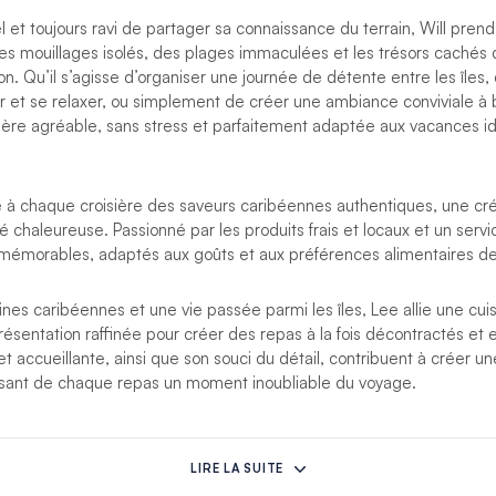
 et toujours ravi de partager sa connaissance du terrain, Will prend 
des mouillages isolés, des plages immaculées et les trésors cachés qu
n. Qu’il s’agisse d’organiser une journée de détente entre les îles, 
r et se relaxer, ou simplement de créer une ambiance conviviale à b
ière agréable, sans stress et parfaitement adaptée aux vacances 
à chaque croisière des saveurs caribéennes authentiques, une créat
té chaleureuse. Passionné par les produits frais et locaux et un servic
émorables, adaptés aux goûts et aux préférences alimentaires d
ines caribéennes et une vie passée parmi les îles, Lee allie une cuis
ésentation raffinée pour créer des repas à la fois décontractés et 
t accueillante, ainsi que son souci du détail, contribuent à créer 
faisant de chaque repas un moment inoubliable du voyage.
s imprévues empêchent cet équipage d’assurer votre croisière, un a
cera.
LIRE LA SUITE