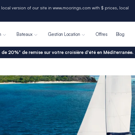
 local version of our site in www.moorings.com with $ prices, local
n
Bateaux
Gestion Location
Offres
Blog
 de 20%* de remise sur votre croisière d'été en Méditerranée.