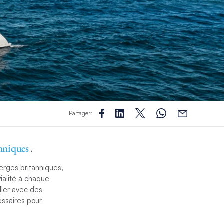
Partager:
anniques
.
ierges britanniques,
vialité à chaque
ller avec des
essaires pour