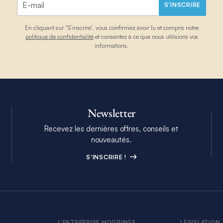
S'INSCRIRE
En cliquant sur “S’inscrire”, vous confirmez avoir lu et compris notre
politique de confidentialité
et consentez à ce que nous utilisions vos
informations.
Newsletter
Recevez les dernières offres, conseils et
nouveautés.
S'INSCRIRE !
L'ENTREPRISE MOORINGS
LÉGISLATION