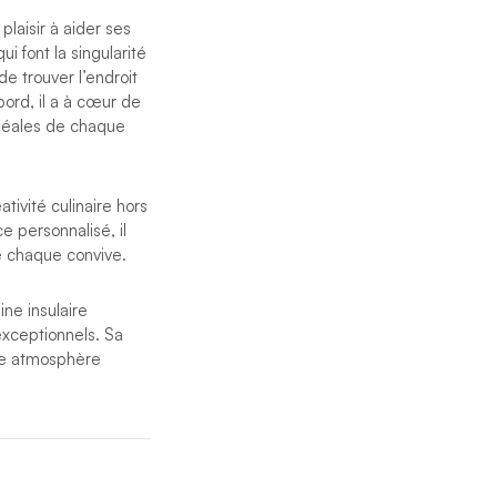
plaisir à aider ses
i font la singularité
de trouver l’endroit
ord, il a à cœur de
idéales de chaque
ivité culinaire hors
e personnalisé, il
e chaque convive.
ine insulaire
exceptionnels. Sa
une atmosphère
utre équipage