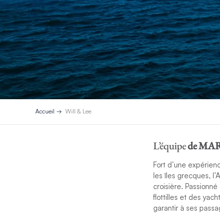
Accueil
Will & Lee
L’équipe
de MA
Fort d’une expérienc
les îles grecques, l’A
croisière. Passionné
flottilles et des ya
garantir à ses pass