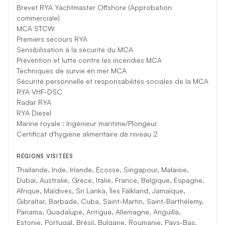
Brevet RYA Yachtmaster Offshore (Approbation
commerciale)
MCA STCW
Premiers secours RYA
Sensibilisation à la sécurité du MCA
Prévention et lutte contre les incendies MCA
Techniques de survie en mer MCA
Sécurité personnelle et responsabilités sociales de la MCA
RYA VHF-DSC
Radar RYA
RYA Diesel
Marine royale : Ingénieur maritime/Plongeur
Certificat d’hygiène alimentaire de niveau 2
RÉGIONS VISITÉES
Thaïlande, Inde, Irlande, Écosse, Singapour, Malaisie,
Dubaï, Australie, Grèce, Italie, France, Belgique, Espagne,
Afrique, Maldives, Sri Lanka, Îles Falkland, Jamaïque,
Gibraltar, Barbade, Cuba, Saint-Martin, Saint-Barthélemy,
Panama, Guadalupe, Antigua, Allemagne, Anguilla,
Estonie, Portugal, Brésil, Bulgarie, Roumanie, Pays-Bas,