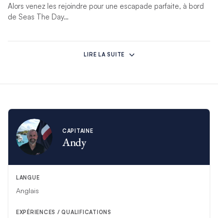
Alors venez les rejoindre pour une escapade parfaite, à bord
de Seas The Day…
*Si des circonstances imprévues empêchent cet équipage
d’assurer votre croisière, un autre équipage compétent le
LIRE LA SUITE
remplacera.
CAPITAINE
Andy
LANGUE
Anglais
EXPÉRIENCES / QUALIFICATIONS