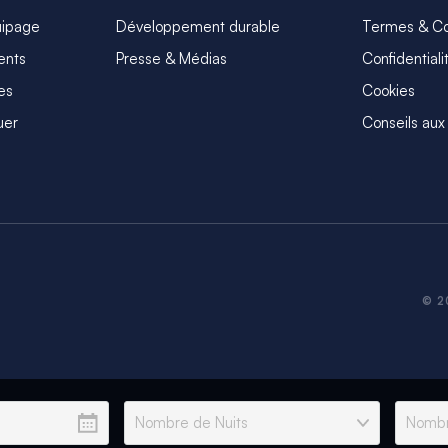
uipage
Développement durable
Termes & Co
ents
Presse & Médias
Confidentiali
es
Cookies
uer
Conseils aux
© 2