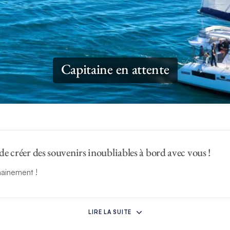
Capitaine en attente
de créer des souvenirs inoubliables à bord avec vous !
hainement !
LIRE LA SUITE
un autre yacht ?
Veuillez noter que vous pouvez louer les services d