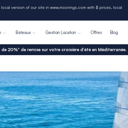
 local version of our site in www.moorings.com with $ prices, local
n
Bateaux
Gestion Location
Offres
Blog
 de 20%* de remise sur votre croisière d'été en Méditerranée.