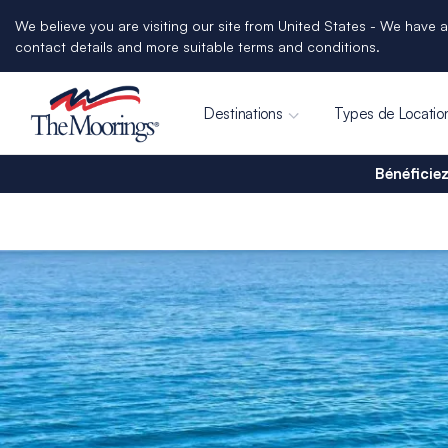
We believe you are visiting our site from United States - We have a
contact details and more suitable terms and conditions.
Destinations
Types de Locatio
Bénéficiez