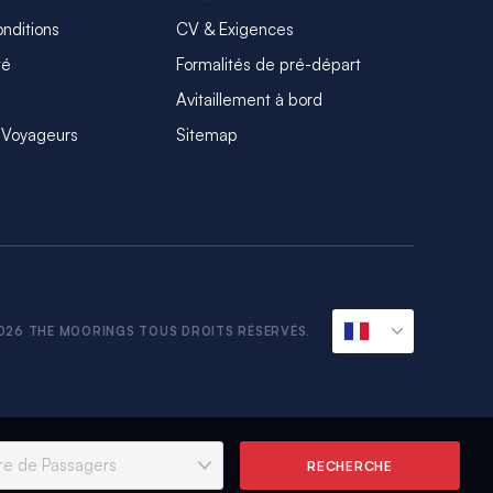
nditions
CV & Exigences
té
Formalités de pré-départ
Avitaillement à bord
 Voyageurs
Sitemap
026 THE MOORINGS TOUS DROITS RÉSERVÉS.
RECHERCHE