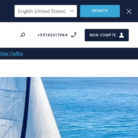
UPDATE
+33142617984
MON COMPTE
Voir l'offre