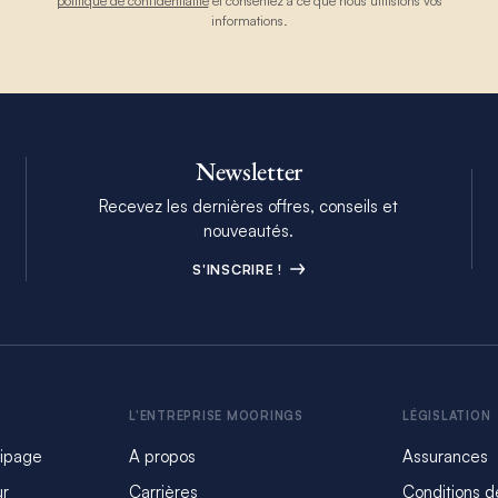
politique de confidentialité
et consentez à ce que nous utilisions vos
informations.
Newsletter
Recevez les dernières offres, conseils et
nouveautés.
S'INSCRIRE !
L'ENTREPRISE MOORINGS
LÉGISLATION
uipage
A propos
Assurances
ur
Carrières
Conditions d