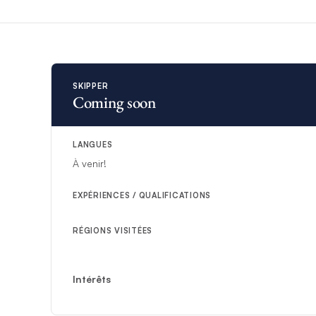
option
dans toutes
certaines prestati
Le
skipper dispos
pour accueillir de
avant.
Si le yacht mentio
SKIPPER
Coming soon
LANGUES
À venir!
EXPÉRIENCES / QUALIFICATIONS
RÉGIONS VISITÉES
Intérêts