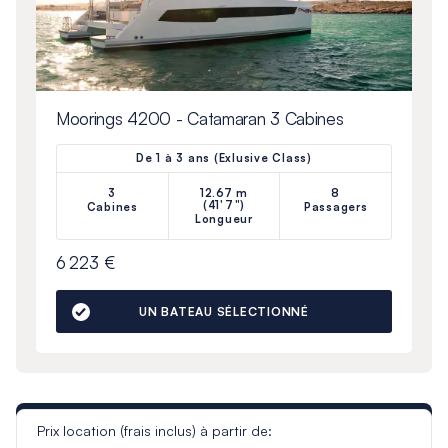
Moorings 4200 - Catamaran 3 Cabines
De 1 à 3 ans (Exlusive Class)
3
12.67 m
8
(41'7")
Cabines
Passagers
Longueur
6 223 €
UN BATEAU SÉLECTIONNÉ
Prix location (frais inclus) à partir de: