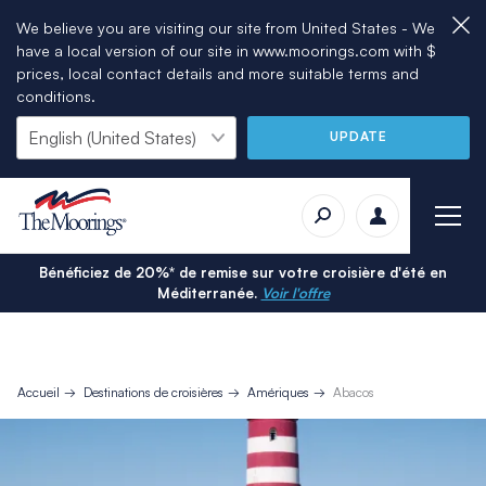
We believe you are visiting our site from United States - We
have a local version of our site in www.moorings.com with $
prices, local contact details and more suitable terms and
conditions.
UPDATE
Bénéficiez de 20%* de remise sur votre croisière d'été en
Méditerranée.
Voir l'offre
Accueil
Destinations de croisières
Amériques
Abacos