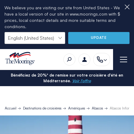
We believe you are visiting our site from United States - We
have a local version of our site in www.moorings.com with $
prices, local contact details and more suitable terms and
conditions.
UPDATE
Bénéficiez de 20%* de remise sur votre croisière d'été en
Méditerranée.
Voir l'offre
Accueil
Destinations de croisières
Amériques
Abacos
Abacos Informa