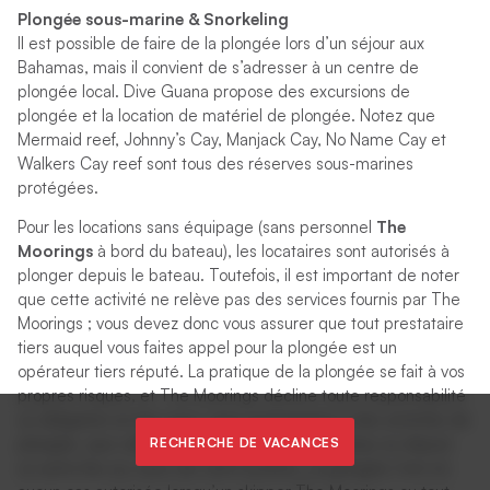
Plongée sous-marine & Snorkeling
Il est possible de faire de la plongée lors d’un séjour aux
Bahamas, mais il convient de s’adresser à un centre de
plongée local. Dive Guana propose des excursions de
plongée et la location de matériel de plongée. Notez que
Mermaid reef, Johnny’s Cay, Manjack Cay, No Name Cay et
Walkers Cay reef sont tous des réserves sous-marines
protégées.
Pour les locations sans équipage (sans personnel
The
Moorings
à bord du bateau), les locataires sont autorisés à
plonger depuis le bateau. Toutefois, il est important de noter
que cette activité ne relève pas des services fournis par The
Moorings ; vous devez donc vous assurer que tout prestataire
tiers auquel vous faites appel pour la plongée est un
opérateur tiers réputé. La pratique de la plongée se fait à vos
propres risques, et The Moorings décline toute responsabilité
ou obligation en lien avec votre participation à des activités de
plongée, que celles-ci aient lieu depuis le bateau ou depuis
RECHERCHE DE VACANCES
un autre lieu au cours de votre location. La plongée n’est en