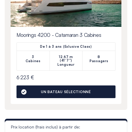
Moorings 4200 - Catamaran 3 Cabines
De 1 à 3 ans (Exlusive Class)
3
12.67 m
8
(41'7")
Cabines
Passagers
Longueur
6 223 €
UN BATEAU SÉLECTIONNÉ
Prix location (frais inclus) à partir de: