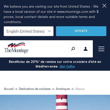
We believe you are visiting our site from United States - We
have a local version of our site in www.moorings.com with $
prices, local contact details and more suitable terms and
conditions.
UPDATE
Bénéficiez de 20%* de remise sur votre croisière d'été en
Méditerranée.
Voir l'offre
Accueil
Destinations de croisières
Amériques
Abacos