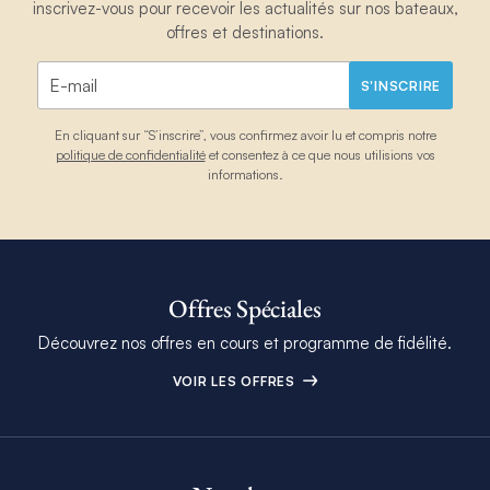
inscrivez-vous pour recevoir les actualités sur nos bateaux,
offres et destinations.
S'INSCRIRE
En cliquant sur “S’inscrire”, vous confirmez avoir lu et compris notre
politique de confidentialité
et consentez à ce que nous utilisions vos
informations.
Offres Spéciales
Découvrez nos offres en cours et programme de fidélité.
VOIR LES OFFRES