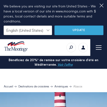
We believe you are visiting our site from United States - We
have a local version of our site in www.moorings.com with $
prices, local contact details and more suitable terms and
conditions.
UPDATE
Bénéficiez de 20%* de remise sur votre croisière d'été en
Méditerranée.
Voir l'offre
Accueil
Destinations de croisières
Amériques
Abacos