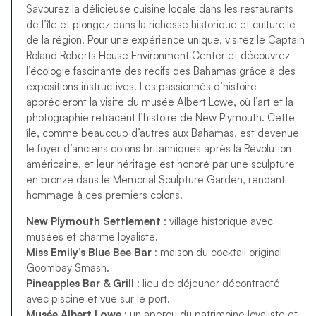
Savourez la délicieuse cuisine locale dans les restaurants
de l’île et plongez dans la richesse historique et culturelle
de la région. Pour une expérience unique, visitez le Captain
Roland Roberts House Environment Center et découvrez
l’écologie fascinante des récifs des Bahamas grâce à des
expositions instructives. Les passionnés d’histoire
apprécieront la visite du musée Albert Lowe, où l’art et la
photographie retracent l’histoire de New Plymouth. Cette
île, comme beaucoup d’autres aux Bahamas, est devenue
le foyer d’anciens colons britanniques après la Révolution
américaine, et leur héritage est honoré par une sculpture
en bronze dans le Memorial Sculpture Garden, rendant
hommage à ces premiers colons.
New Plymouth Settlement
: village historique avec
musées et charme loyaliste.
Miss Emily’s Blue Bee Bar
: maison du cocktail original
Goombay Smash.
Pineapples Bar & Grill
: lieu de déjeuner décontracté
avec piscine et vue sur le port.
Musée Albert Lowe
: un aperçu du patrimoine loyaliste et