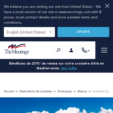
We believe you are visiting our site from United States - We
have a local version of our site in www.moorings.com with $
prices, local contact details and more suitable terms and
conditions.
UPDATE
Bénéficiez de 20%* de remise sur votre croisière d'été en
Méditerranée.
Voir l'offre
Accueil
Destinations de croisières
Amériques
Abacos
Itinéraire 5 jo