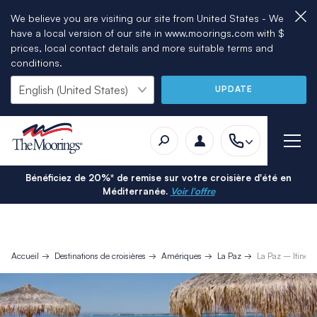
We believe you are visiting our site from United States - We
have a local version of our site in www.moorings.com with $
prices, local contact details and more suitable terms and
conditions.
UPDATE
Bénéficiez de 20%* de remise sur votre croisière d'été en
Méditerranée.
Voir l'offre
Accueil
Destinations de croisières
Amériques
La Paz
La Paz – Itinérai