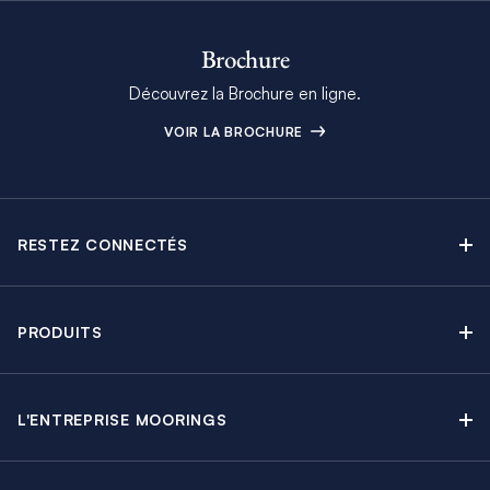
Brochure
Découvrez la Brochure en ligne.
VOIR LA BROCHURE
RESTEZ CONNECTÉS
Contactez-nous
Explorez nos articles de blog
PRODUITS
Newsletter
Croisières sans Équipage
Brochure Moorings
Croisières au Moteur
Offres en cours
L'ENTREPRISE MOORINGS
Croisières avec Équipage
A propos
Guide de Location
Régates & Événements
Carrières
Partenaires