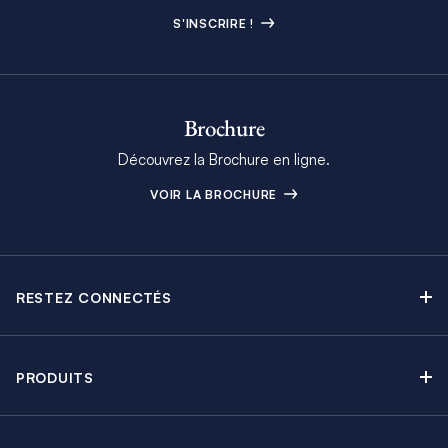
S'INSCRIRE !
Brochure
Découvrez la Brochure en ligne.
VOIR LA BROCHURE
RESTEZ CONNECTÉS
Contactez-nous
Explorez nos articles de blog
PRODUITS
Newsletter
Croisières sans Équipage
Brochure Moorings
Croisières au Moteur