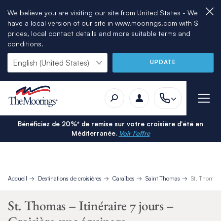
We believe you are visiting our site from United States - We
have a local version of our site in www.moorings.com with $
prices, local contact details and more suitable terms and
conditions.
UPDATE
Bénéficiez de 20%* de remise sur votre croisière d'été en
Méditerranée.
Voir l'offre
Accueil
Destinations de croisières
Caraïbes
Saint Thomas
St. Thomas 
St. Thomas – Itinéraire 7 jours –