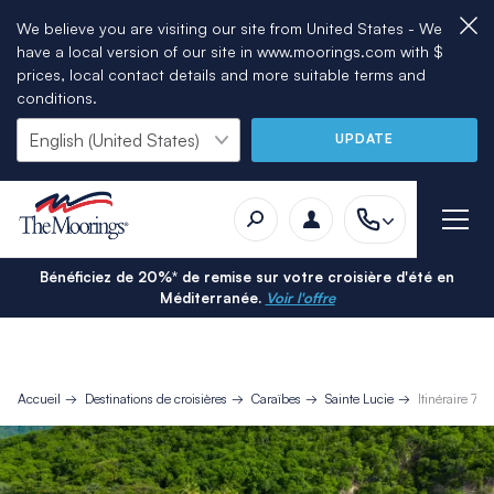
We believe you are visiting our site from United States - We
have a local version of our site in www.moorings.com with $
prices, local contact details and more suitable terms and
conditions.
UPDATE
Bénéficiez de 20%* de remise sur votre croisière d'été en
Méditerranée.
Voir l'offre
Accueil
Destinations de croisières
Caraïbes
Sainte Lucie
Itinéraire 7 