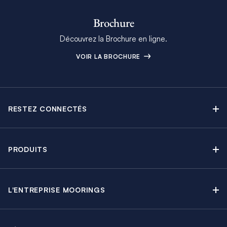
Brochure
Découvrez la Brochure en ligne.
VOIR LA BROCHURE
RESTEZ CONNECTÉS
Contactez-nous
Explorez nos articles de blog
PRODUITS
Newsletter
Croisières sans Équipage
Brochure Moorings
Croisières au Moteur
Offres en cours
L'ENTREPRISE MOORINGS
Croisières avec Équipage
A propos
Guide de Location
Régates & Événements
Carrières
Partenaires