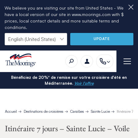
We believe you are visiting our site from United States - We
have a local version of our site in www.moorings.com with $
prices, local contact details and more suitable terms and
conditions.
UPDATE
Bénéficiez de 20%* de remise sur votre croisière d'été en
Méditerranée.
Voir l'offre
Accueil
Destinations de croisières
Caraïbes
Sainte Lucie
Itinéraire 7 
Itinéraire 7 jours – Sainte Lucie – Voile