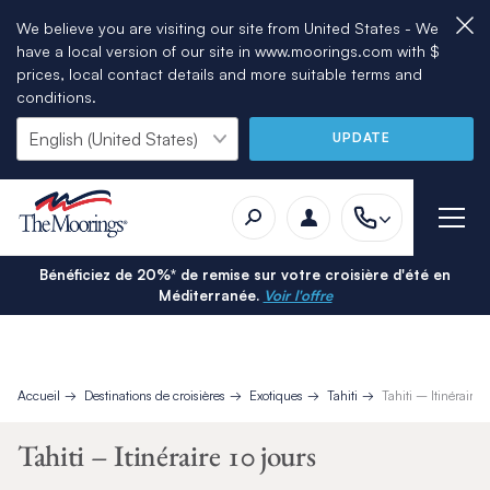
We believe you are visiting our site from United States - We
have a local version of our site in www.moorings.com with $
prices, local contact details and more suitable terms and
conditions.
UPDATE
Bénéficiez de 20%* de remise sur votre croisière d'été en
Méditerranée.
Voir l'offre
Accueil
Destinations de croisières
Exotiques
Tahiti
Tahiti – Itinéraire 
Tahiti – Itinéraire 10 jours