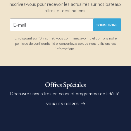
inscrivez-vous pour recevoir les actualités sur nos bateaux,
offres et destinations.
S'INSCRIRE
En cliquant sur “S’inscrire”, vous confirmez avoir lu et compris notre
politique de confidentialité
et consentez à ce que nous utilisions vos
informations.
Offres Spéciales
Découvrez nos offres en cours et programme de fidélité.
VOIR LES OFFRES