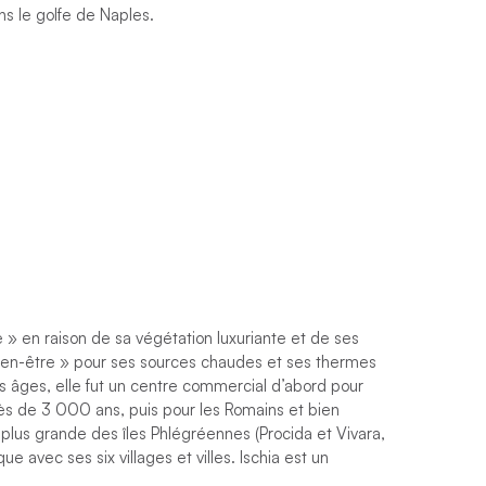
ns le golfe de Naples.
e » en raison de sa végétation luxuriante et de ses
u bien-être » pour ses sources chaudes et ses thermes
es âges, elle fut un centre commercial d’abord pour
près de 3 000 ans, puis pour les Romains et bien
plus grande des îles Phlégréennes (Procida et Vivara,
ue avec ses six villages et villes. Ischia est un