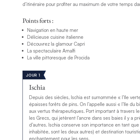
d’itinéraire pour profiter au maximum de votre temps da
Points forts :
Navigation en haute mer
Délicieuse cuisine italienne
Découvrez la glamour Capri
La spectaculaire Amalfi
La ville pittoresque de Procida
JOUR 1
Ischia
Depuis des siècles, Ischia est surnommée « l’île vert
épaisses forêts de pins. On l’appelle aussi « l’île d
aux vertus thérapeutiques. Port important à travers l
les Grecs, qui jetèrent l’ancre dans ses baies il y a 
d’autres. Ischia conserve son importance en tant que 
inhabitée, sont les deux autres) et destination touristiq
enchantement pour les sens.