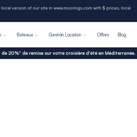
 local version of our site in www.moorings.com with $ prices, local
n
Bateaux
Gestion Location
Offres
Blog
 de 20%* de remise sur votre croisière d'été en Méditerranée.