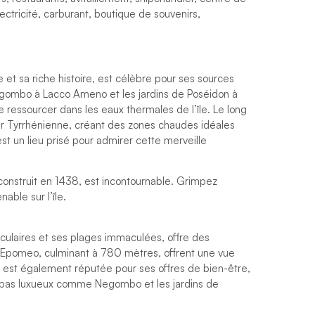
lectricité, carburant, boutique de souvenirs,
e et sa riche histoire, est célèbre pour ses sources
gombo à Lacco Ameno et les jardins de Poséidon à
e ressourcer dans les eaux thermales de l’île. Le long
er Tyrrhénienne, créant des zones chaudes idéales
t un lieu prisé pour admirer cette merveille
 construit en 1438, est incontournable. Grimpez
ble sur l’île.
taculaires et ses plages immaculées, offre des
 Epomeo, culminant à 780 mètres, offrent une vue
île est également réputée pour ses offres de bien-être,
spas luxueux comme Negombo et les jardins de