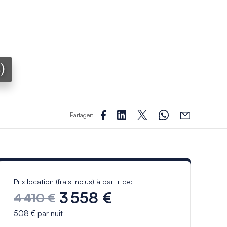
)
Partager:
Prix location (frais inclus) à partir de:
3 558 €
4 410 €
508 €
par nuit