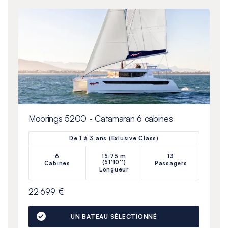
Moorings 5200 - Catamaran 6 cabines
De 1 à 3 ans (Exlusive Class)
6
15.75 m
13
(51'10'')
Cabines
Passagers
Longueur
22 699 €
UN BATEAU SÉLECTIONNÉ