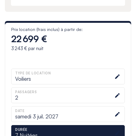
Prix location (frais inclus) à partir de:
22 699 €
3 243 €
par nuit
TYPE DE LOCATION
Voiliers
PASSAGERS
2
DATE
samedi 3 juil. 2027
DURÉE
7
Nuitées