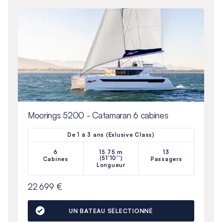
Moorings 5200 - Catamaran 6 cabines
De 1 à 3 ans (Exlusive Class)
6
15.75 m
13
(51'10'')
Cabines
Passagers
Longueur
22 699 €
UN BATEAU SÉLECTIONNÉ