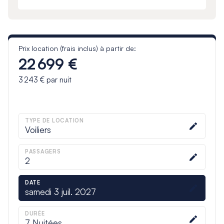
Prix location (frais inclus) à partir de:
22 699 €
3 243 €
par nuit
TYPE DE LOCATION
Voiliers
PASSAGERS
2
DATE
samedi 3 juil. 2027
DURÉE
7
Nuitées