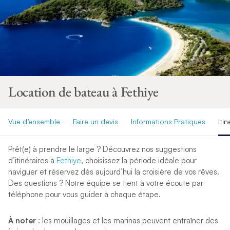
Location de bateau à Fethiye
Vue d’ensemble
Faire un devis
Informations Pratiques
Itin
Prêt(e) à prendre le large ? Découvrez nos suggestions
d’itinéraires à
Fethiye
, choisissez la période idéale pour
naviguer et réservez dès aujourd’hui la croisière de vos rêves.
Des questions ? Notre équipe se tient à votre écoute par
téléphone pour vous guider à chaque étape.
À noter
: les mouillages et les marinas peuvent entraîner des