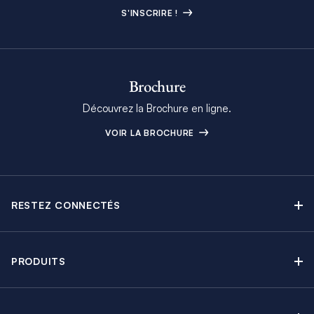
S'INSCRIRE !
Brochure
Découvrez la Brochure en ligne.
VOIR LA BROCHURE
RESTEZ CONNECTÉS
Contactez-nous
Explorez nos articles de blog
PRODUITS
Newsletter
Croisières sans Équipage
Brochure Moorings
Croisières au Moteur