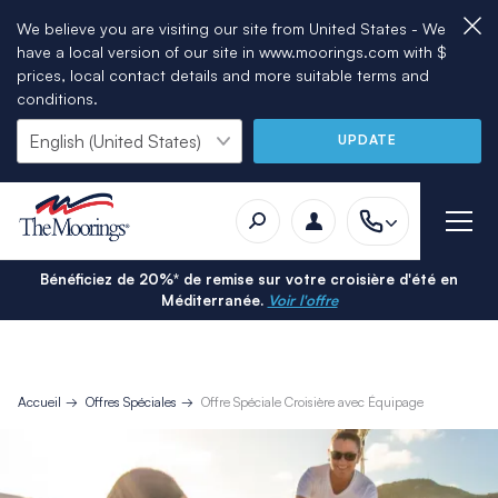
We believe you are visiting our site from United States - We
have a local version of our site in www.moorings.com with $
prices, local contact details and more suitable terms and
conditions.
UPDATE
Bénéficiez de 20%* de remise sur votre croisière d'été en
Méditerranée.
Voir l'offre
Accueil
Offres Spéciales
Offre Spéciale Croisière avec Équipage