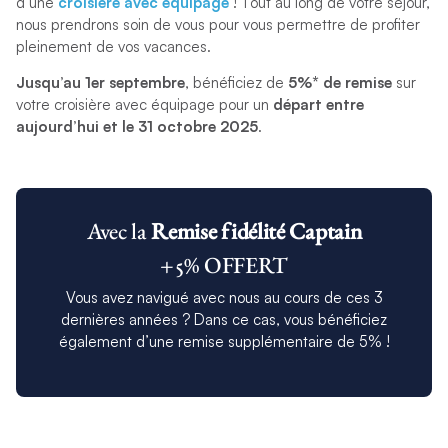
d’une
croisière avec équipage
! Tout au long de votre séjour,
nous prendrons soin de vous pour vous permettre de profiter
pleinement de vos vacances.
Jusqu’au 1er septembre
, bénéficiez de
5%* de remise
sur
votre croisière avec équipage pour un
départ entre
aujourd’hui et le 31 octobre 2025
.
Avec la
Remise fidélité Captain
+5% OFFERT
Vous avez navigué avec nous au cours de ces 3
dernières années ? Dans ce cas, vous bénéficiez
également d’une remise supplémentaire de 5% !