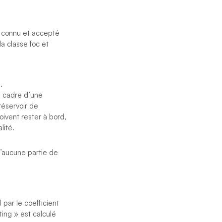
t connu et accepté
la classe foc et
.
e cadre d’une
réservoir de
ivent rester à bord,
lité.
u’aucune partie de
 par le coefficient
ing » est calculé