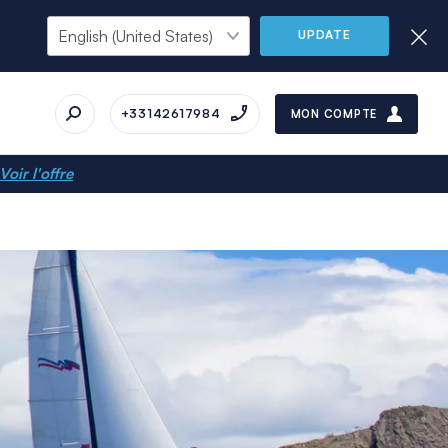
UPDATE
+33142617984
MON COMPTE
Voir l'offre