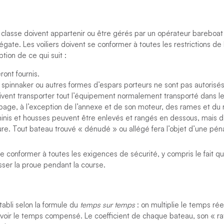
e classe doivent appartenir ou être gérés par un opérateur bareboa
égate. Les voiliers doivent se conformer à toutes les restrictions de 
ption de ce qui suit :
ont fournis.
spinnaker ou autres formes d’espars porteurs ne sont pas autorisés
vent transporter tout l’équipement normalement transporté dans l
ipage, à l’exception de l’annexe et de son moteur, des rames et du 
minis et housses peuvent être enlevés et rangés en dessous, mais do
ture. Tout bateau trouvé « dénudé » ou allégé fera l’objet d’une péna
 se conformer à toutes les exigences de sécurité, y compris le fait q
sser la proue pendant la course.
abli selon la formule du
temps sur temps
: on multiplie le temps réel
avoir le temps compensé. Le coefficient de chaque bateau, son « rat