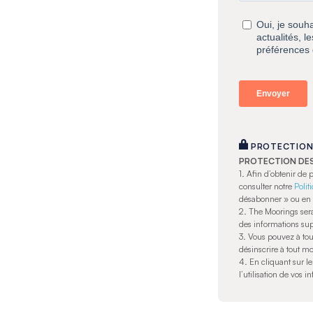
PROTECTION
PROTECTION DE
1.
Afin d’obtenir de
consulter notre
Polit
désabonner » ou en 
2. The Moorings ser
des informations sup
3. Vous pouvez à to
désinscrire à tout m
4. En cliquant sur l
l’utilisation de vos i