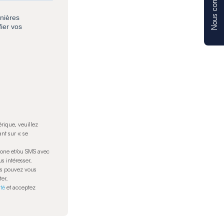
Nous contacter
rique, veuillez
nt sur « se
hone et/ou SMS avec
s intéresser.
us pouvez vous
ter.
ité
et acceptez