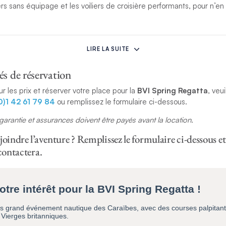
ers sans équipage et les voiliers de croisière performants, pour n’
rès les courses, le Regatta Village prend des allures de carnaval av
ux, des danses et d’autres formes de divertissement pour le plus gr
LIRE LA SUITE
anciers.
s de réservation
gates qui ont connu la BVI Spring Regatta & Sailing Festival revie
ur les prix et réserver votre place pour la
BVI Spring Regatta
, veu
us d’accord pour dire qu’on n’a pas navigué tant qu’on n’a pas navig
0)1 42 61 79 84
ou remplissez le formulaire ci-dessous.
garantie et assurances doivent être payés avant la location.
joindre l’aventure ? Remplissez le formulaire ci-dessous et
 contactera.