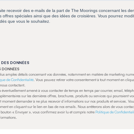
 DES DONNÉES
S DONNÉES
 plus amples détails concernant vos données, notamment en matière de marketing numé
ique de Confidentialité
. Vous pouvez retirer votre consentement à tout moment en cliqua
nous contactant.
a éventuellement amené à vous contacter de temps en temps par courrier, email, télép
plémentaires sur les dernières offres, brochures, produits ou services qui pourraient vou
ut moment demander à ne plus recevoir d’informations sur nos produits et services. Vo
oment en cliquant sur le lien en bas de nos emails. Nous arrêterons alors de vous contac
e bouton « Envoyer », vous confirmez avoir lu et compris notre
Politique de Confidential
nformations.