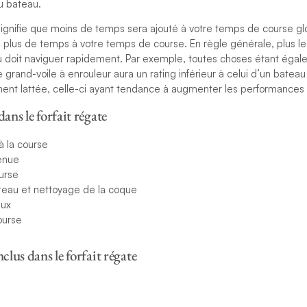
u bateau.
 signifie que moins de temps sera ajouté à votre temps de course glo
a plus de temps à votre temps de course. En règle générale, plus le 
u doit naviguer rapidement. Par exemple, toutes choses étant égales
grand-voile à enrouleur aura un rating inférieur à celui d’un batea
ment lattée, celle-ci ayant tendance à augmenter les performances 
dans le forfait régate
 à la course
enue
ourse
teau et nettoyage de la coque
aux
ourse
nclus dans le forfait régate