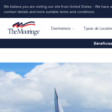
We believe you are visiting our site from United States - We have a
contact details and more suitable terms and conditions.
Destinations
Types de Locatio
Bénéficiez