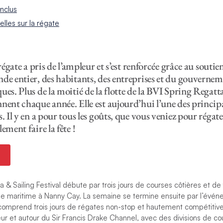
inclus
ielles sur la régate
 régate a pris de l’ampleur et s’est renforcée grâce au souti
de entier, des habitants, des entreprises et du gouverneme
ues. Plus de la moitié de la flotte de la BVI Spring Regat
nent chaque année. Elle est aujourd’hui l’une des principa
. Il y en a pour tous les goûts, que vous veniez pour régate
ement faire la fête !
 & Sailing Festival débute par trois jours de courses côtières et de 
e maritime à Nanny Cay. La semaine se termine ensuite par l’événe
 comprend trois jours de régates non-stop et hautement compétitive
ieur et autour du Sir Francis Drake Channel, avec des divisions de cou