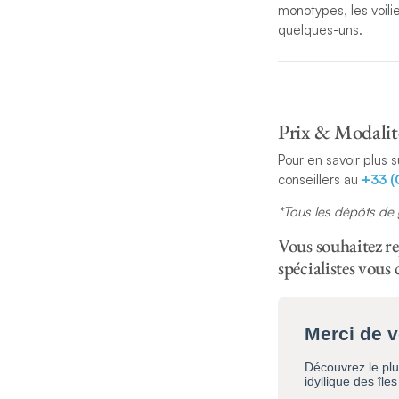
monotypes, les voili
quelques-uns.
Avant, pendant et ap
des boissons, des je
terriens et des plais
Prix & Modalité
Les passionnés de ré
Pour en savoir plus s
année et ils sont to
conseillers au
+33 (
BVI !
*Tous les dépôts de 
Vous souhaitez re
spécialistes vous