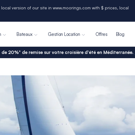
 local version of our site in www.moorings.com with $ prices, local
n
Bateaux
Gestion Location
Offres
Blog
 de 20%* de remise sur votre croisière d'été en Méditerranée.