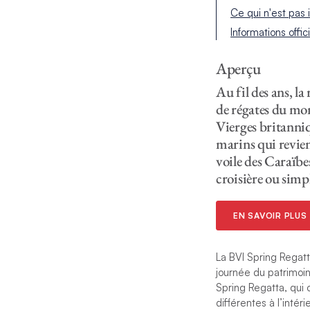
Ce qui n'est pas 
Informations offic
Aperçu
Au fil des ans, la
de régates du mon
Vierges britanniq
marins qui revien
voile des Caraïbes
croisière ou simpl
EN SAVOIR PLUS
La BVI Spring Regatta
journée du patrimoin
Spring Regatta, qui
différentes à l’intér