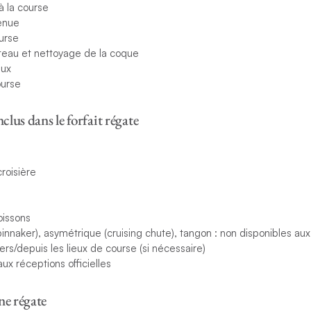
 à la course
enue
ourse
teau et nettoyage de la coque
aux
course
nclus dans le forfait régate
roisière
oissons
innaker), asymétrique (cruising chute), tangon : non disponibles au
vers/depuis les lieux de course (si nécessaire)
aux réceptions officielles
ne régate