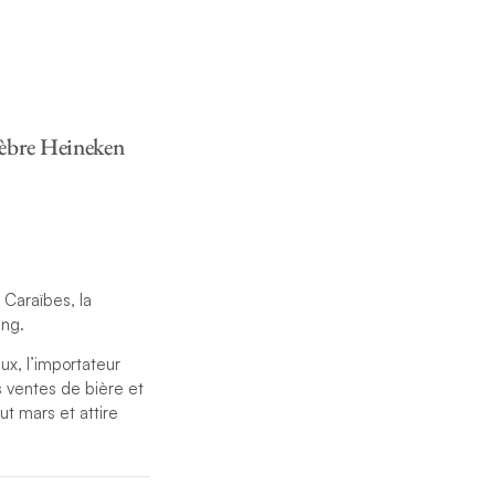
élèbre Heineken
Caraïbes, la
ing.
ux, l’importateur
 ventes de bière et
t mars et attire
isière sont classés