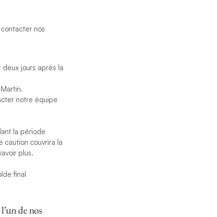
attendues sur quatre
s. La zone de
la à Phillipsburg,
z contacter nos
vibrer au rythme des
t deux jours après la
e remise des prix
-Martin.
tacter notre équipe
 contacter nos
ant la période
 caution couvrira la
avoir plus.
lde final
 l’un de nos