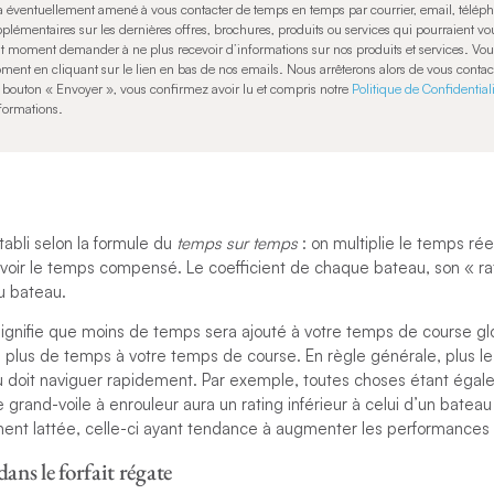
a éventuellement amené à vous contacter de temps en temps par courrier, email, télép
plémentaires sur les dernières offres, brochures, produits ou services qui pourraient vou
ut moment demander à ne plus recevoir d’informations sur nos produits et services. Vo
oment en cliquant sur le lien en bas de nos emails. Nous arrêterons alors de vous contac
e bouton « Envoyer », vous confirmez avoir lu et compris notre
Politique de Confidential
nformations.
abli selon la formule du
temps sur temps
: on multiplie le temps réel
avoir le temps compensé. Le coefficient de chaque bateau, son « rat
u bateau.
 signifie que moins de temps sera ajouté à votre temps de course glo
a plus de temps à votre temps de course. En règle générale, plus le 
u doit naviguer rapidement. Par exemple, toutes choses étant égales
grand-voile à enrouleur aura un rating inférieur à celui d’un batea
ment lattée, celle-ci ayant tendance à augmenter les performances 
dans le forfait régate