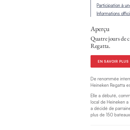
Participation à u
Informations offic
Aperçu
Quatre jours de c
Regatta.
EN SAVOIR PLUS
De renommée interna
Heineken Regatta es
Elle a débuté, comme
local de Heineken a
a décidé de parrain
plus de 150 bateau
Les courses sont par