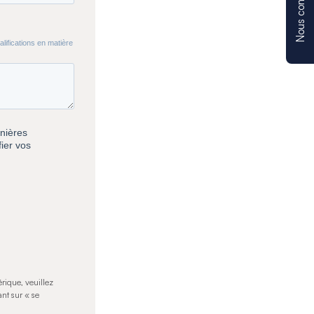
Nous contacter
rique, veuillez
nt sur « se