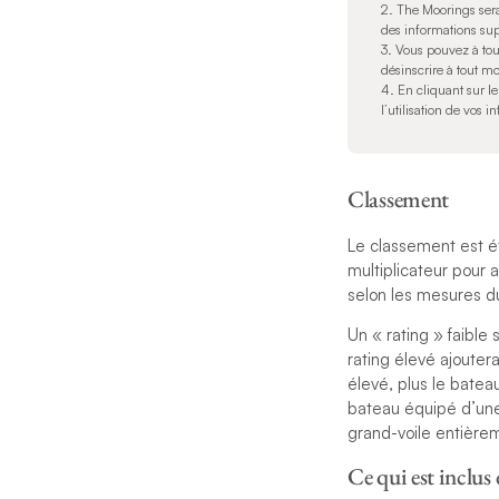
2. The Moorings ser
des informations sup
3. Vous pouvez à to
désinscrire à tout m
4. En cliquant sur l
l’utilisation de vos i
Classement
Le classement est ét
multiplicateur pour 
selon les mesures d
Un « rating » faible
rating élevé ajouter
élevé, plus le batea
bateau équipé d’une 
grand-voile entière
Ce qui est inclus 