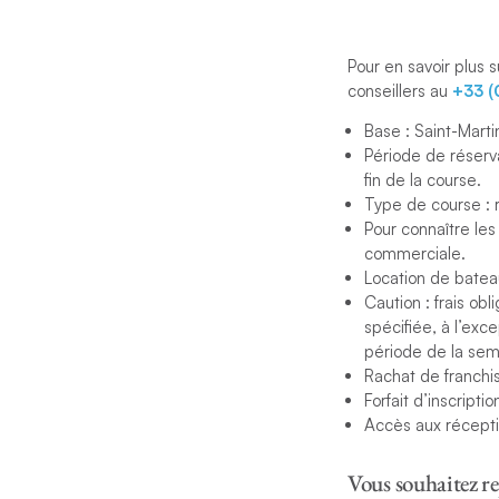
selon le système de 
jours. La Heineken R
navigation s’étend l
Pour en savoir plus s
en passant par la ba
conseillers au
+33 (
Base : Saint-Marti
A l’issue de chaque 
Période de réserva
tambours et de la s
fin de la course.
qui a lieu le dimanch
Type de course : r
Pour connaître les
Pour connaître les t
commerciale.
conseillers au
+33 (
Location de bateau 
Caution : frais o
Prix & Modalités
spécifiée, à l’exc
période de la sema
Rachat de franchis
Forfait d’inscript
Accès aux réceptio
Vous souhaitez re