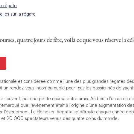
ne régate
ielles sur la régate
ourses, quatre jours de fête, voilà ce que vous réserve la c
tionale et considérée comme l’une des plus grandes régates des 
t un rendez-vous incontournable pour tous les passionnés de yacht
 souvent, par une petite course entre amis. Au bout d’un an ou de
 remarqué que l’événement était à l’origine d’une augmentation des
er l’événement. La Heineken Regatta se déroule chaque année débu
x et 20 000 spectateurs venus des quatre coins du monde.
rainées par la Caribbean Yachting Association et les bateaux de cro