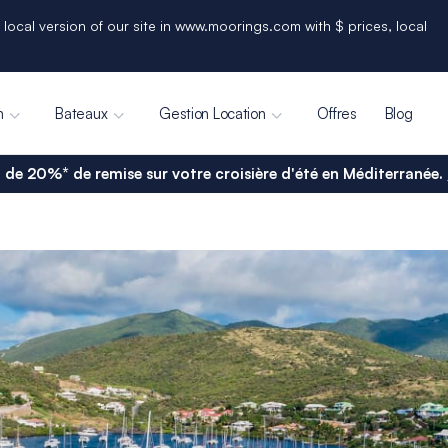
 local version of our site in www.moorings.com with $ prices, local
n
Bateaux
Gestion Location
Offres
Blog
 de 20%* de remise sur votre croisière d'été en Méditerranée.