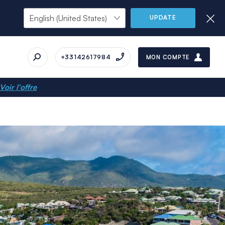
UPDATE
+33142617984
MON COMPTE
Voir l'offre