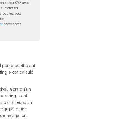
hone et/ou SMS avec
s intéresser.
us pouvez vous
ter.
ité
et acceptez
 par le coefficient
ing » est calculé
bal, alors qu’un
« rating » est
 par ailleurs, un
u équipé d’une
de navigation.