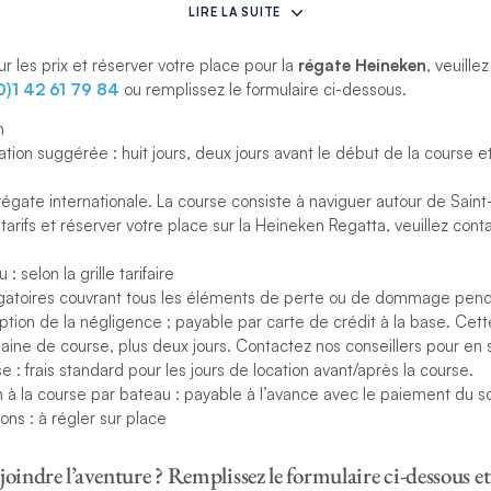
handicap (ou rating). Selon la catégorie, jusqu’à huit courses sont 
LIRE LA SUITE
egatta offre un mélange de courses au vent, sous le vent et côtière
e long des côtes de Saint-Martin et de Sint Maarten, du canal d’Anguil
ur les prix et réserver votre place pour la
régate Heineken
, veuille
ie de Marigot.
0)1 42 61 79 84
ou remplissez le formulaire ci-dessous.
n
course, les participants se réunissent pour faire la fête, danser et 
tion suggérée : huit jours, deux jours avant le début de la course e
oca. L’ambiance festive
atteint son paroxysme
lors de la cérémonie d
e soir.
égate internationale. La course consiste à naviguer autour de Saint
 tarifs et réserver votre place sur la Heineken Regatta, veuillez con
arifs et pour réserver votre place pour la Heineken Regatta, veuillez
0)1 42 61 79 84
, ou veuillez remplir le formulaire ci-dessous.
: selon la grille tarifaire
bligatoires couvrant tous les éléments de perte ou de dommage pend
 de réservation
eption de la négligence ; payable par carte de crédit à la base. Cette
ine de course, plus deux jours. Contactez nos conseillers pour en s
e : frais standard pour les jours de location avant/après la course.
ion à la course par bateau : payable à l’avance avec le paiement du so
ns : à régler sur place
joindre l’aventure ? Remplissez le formulaire ci-dessous et