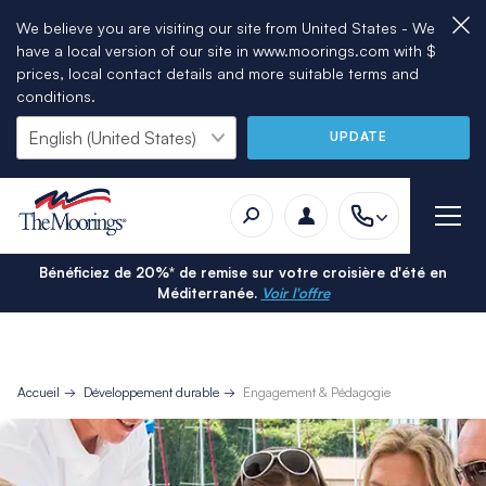
We believe you are visiting our site from United States - We
have a local version of our site in www.moorings.com with $
prices, local contact details and more suitable terms and
conditions.
UPDATE
Bénéficiez de 20%* de remise sur votre croisière d'été en
Méditerranée.
Voir l'offre
Accueil
Développement durable
Engagement & Pédagogie