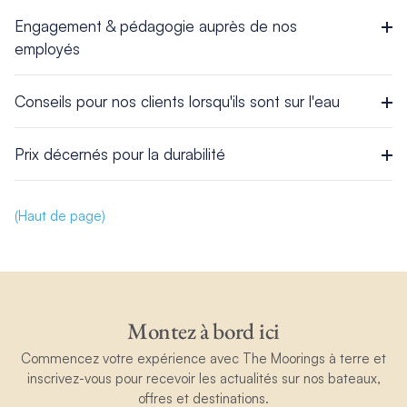
Engagement & pédagogie auprès de nos
employés
Conseils pour nos clients lorsqu'ils sont sur l'eau
Prix décernés pour la durabilité
(Haut de page)
Encourager un lieu de travail plus éco-responsable
Nous tenons sincèrement à créer une entreprise qui offre à
ses clients, ainsi qu’à son personnel, une expérience
Montez à bord ici
exceptionnelle et reflète ses valeurs. Toutefois, nous devons
veiller à ce que notre approche du développement durable
Commencez votre expérience avec The Moorings à terre et
Wanderlust’s Travel Green List –
2024
suscite des changements positifs dans les domaines
inscrivez-vous pour recevoir les actualités sur nos bateaux,
appropriés. C’est pourquoi nous avons pris le temps de
offres et destinations.
Nous sommes incroyablement fiers d’annoncer qu’à peine 2