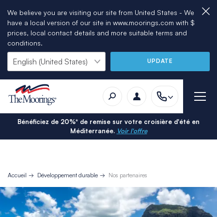
We believe you are visiting our site from United States - We
have a local version of our site in www.moorings.com with $
prices, local contact details and more suitable terms and
conditions.
UPDATE
Bénéficiez de 20%* de remise sur votre croisière d'été en
Méditerranée.
Voir l'offre
Accueil
Développement durable
Nos partenaires