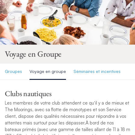
Voyage en Groupe
Groupes
Voyage en groupe
Séminaires et incentives
Clubs nautiques
L
e
s
m
e
m
b
r
e
s
d
e
v
o
t
r
e
c
l
u
b
a
t
t
e
n
d
e
n
t
c
e
q
u
‘
i
l
y
a
d
e
m
i
e
u
x
e
t
T
h
e
M
o
o
r
i
n
g
s
,
a
v
e
c
s
a
f
o
t
t
e
d
e
m
o
n
o
t
y
p
e
s
e
t
s
o
n
S
e
r
v
i
c
e
c
l
i
e
n
t
,
d
i
s
p
o
s
e
d
e
s
q
u
a
l
i
t
é
s
n
é
c
e
s
s
a
i
r
e
s
p
o
u
r
r
é
p
o
n
d
r
e
à
v
o
s
a
t
t
e
n
t
e
s
m
a
i
s
s
u
r
t
o
u
t
p
o
u
r
l
e
s
d
é
p
a
s
s
e
r
.
À
b
o
r
d
d
e
n
o
s
b
a
t
e
a
u
x
p
r
i
m
é
s
(
a
v
e
c
u
n
e
g
a
m
m
e
d
e
t
a
i
l
l
e
s
a
l
l
a
n
t
d
e
1
1
à
1
8
m