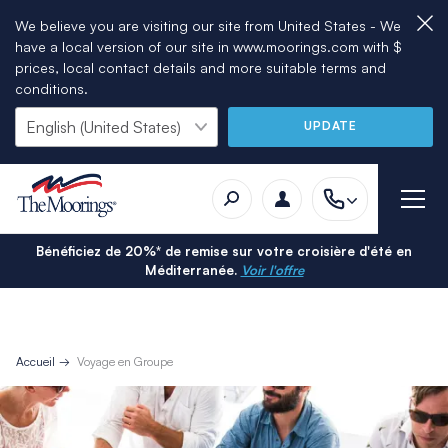
We believe you are visiting our site from United States - We
have a local version of our site in www.moorings.com with $
prices, local contact details and more suitable terms and
conditions.
UPDATE
Bénéficiez de 20%* de remise sur votre croisière d'été en
Méditerranée.
Voir l'offre
Accueil
Voyage en Groupe