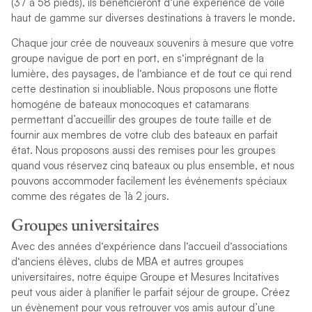
(
3
7
à
5
8
p
i
e
d
s
)
,
i
l
s
b
é
n
é
f
c
i
e
r
o
n
t
d
‘
u
n
e
e
x
p
é
r
i
e
n
c
e
d
e
v
o
i
l
e
h
a
u
t
d
e
g
a
m
m
e
s
u
r
d
i
v
e
r
s
e
s
d
e
s
t
i
n
a
t
i
o
n
s
à
t
r
a
v
e
r
s
l
e
m
o
n
d
e
.
C
h
a
q
u
e
j
o
u
r
c
r
é
e
d
e
n
o
u
v
e
a
u
x
s
o
u
v
e
n
i
r
s
à
m
e
s
u
r
e
q
u
e
v
o
t
r
e
g
r
o
u
p
e
n
a
v
i
g
u
e
d
e
p
o
r
t
e
n
p
o
r
t
,
e
n
s
‘
i
m
p
r
é
g
n
a
n
t
d
e
l
a
l
u
m
i
è
r
e
,
d
e
s
p
a
y
s
a
g
e
s
,
d
e
l
‘
a
m
b
i
a
n
c
e
e
t
d
e
t
o
u
t
c
e
q
u
i
r
e
n
d
c
e
t
t
e
d
e
s
t
i
n
a
t
i
o
n
s
i
i
n
o
u
b
l
i
a
b
l
e
.
N
o
u
s
p
r
o
p
o
s
o
n
s
u
n
e
f
o
t
t
e
h
o
m
o
g
é
n
e
d
e
b
a
t
e
a
u
x
m
o
n
o
c
o
q
u
e
s
e
t
c
a
t
a
m
a
r
a
n
s
p
e
r
m
e
t
t
a
n
t
d
’
a
c
c
u
e
i
l
l
i
r
d
e
s
g
r
o
u
p
e
s
d
e
t
o
u
t
e
t
a
i
l
l
e
e
t
d
e
f
o
u
r
n
i
r
a
u
x
m
e
m
b
r
e
s
d
e
v
o
t
r
e
c
l
u
b
d
e
s
b
a
t
e
a
u
x
e
n
p
a
r
f
a
i
t
é
t
a
t
.
N
o
u
s
p
r
o
p
o
s
o
n
s
a
u
s
s
i
d
e
s
r
e
m
i
s
e
s
p
o
u
r
l
e
s
g
r
o
u
p
e
s
q
u
a
n
d
v
o
u
s
r
é
s
e
r
v
e
z
c
i
n
q
b
a
t
e
a
u
x
o
u
p
l
u
s
e
n
s
e
m
b
l
e
,
e
t
n
o
u
s
p
o
u
v
o
n
s
a
c
c
o
m
m
o
d
e
r
f
a
c
i
l
e
m
e
n
t
l
e
s
é
v
é
n
e
m
e
n
t
s
s
p
é
c
i
a
u
x
c
o
m
m
e
d
e
s
r
é
g
a
t
e
s
d
e
1
à
2
j
o
u
r
s
.
Groupes universitaires
A
v
e
c
d
e
s
a
n
n
é
e
s
d
‘
e
x
p
é
r
i
e
n
c
e
d
a
n
s
l
‘
a
c
c
u
e
i
l
d
‘
a
s
s
o
c
i
a
t
i
o
n
s
d
‘
a
n
c
i
e
n
s
é
l
è
v
e
s
,
c
l
u
b
s
d
e
M
B
A
e
t
a
u
t
r
e
s
g
r
o
u
p
e
s
u
n
i
v
e
r
s
i
t
a
i
r
e
s
,
n
o
t
r
e
é
q
u
i
p
e
G
r
o
u
p
e
e
t
M
e
s
u
r
e
s
I
n
c
i
t
a
t
i
v
e
s
p
e
u
t
v
o
u
s
a
i
d
e
r
à
p
l
a
n
i
f
e
r
l
e
p
a
r
f
a
i
t
s
é
j
o
u
r
d
e
g
r
o
u
p
e
.
C
r
é
e
z
u
n
é
v
è
n
e
m
e
n
t
p
o
u
r
v
o
u
s
r
e
t
r
o
u
v
e
r
v
o
s
a
m
i
s
a
u
t
o
u
r
d
’
u
n
e