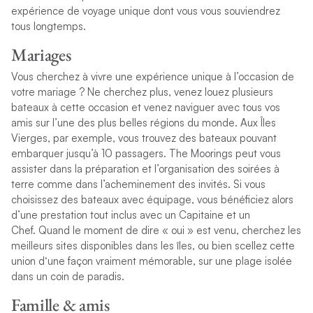
e
x
p
é
r
i
e
n
c
e
d
e
v
o
y
a
g
e
u
n
i
q
u
e
d
o
n
t
v
o
u
s
v
o
u
s
s
o
u
v
i
e
n
d
r
e
z
t
o
u
s
l
o
n
g
t
e
m
p
s
.
Mariages
V
o
u
s
c
h
e
r
c
h
e
z
à
v
i
v
r
e
u
n
e
e
x
p
é
r
i
e
n
c
e
u
n
i
q
u
e
à
l
’
o
c
c
a
s
i
o
n
d
e
v
o
t
r
e
m
a
r
i
a
g
e
?
N
e
c
h
e
r
c
h
e
z
p
l
u
s
,
v
e
n
e
z
l
o
u
e
z
p
l
u
s
i
e
u
r
s
b
a
t
e
a
u
x
à
c
e
t
t
e
o
c
c
a
s
i
o
n
e
t
v
e
n
e
z
n
a
v
i
g
u
e
r
a
v
e
c
t
o
u
s
v
o
s
a
m
i
s
s
u
r
l
’
u
n
e
d
e
s
p
l
u
s
b
e
l
l
e
s
r
é
g
i
o
n
s
d
u
m
o
n
d
e
.
A
u
x
Î
l
e
s
V
i
e
r
g
e
s
,
p
a
r
e
x
e
m
p
l
e
,
v
o
u
s
t
r
o
u
v
e
z
d
e
s
b
a
t
e
a
u
x
p
o
u
v
a
n
t
e
m
b
a
r
q
u
e
r
j
u
s
q
u
’
à
1
0
p
a
s
s
a
g
e
r
s
.
T
h
e
M
o
o
r
i
n
g
s
p
e
u
t
v
o
u
s
a
s
s
i
s
t
e
r
d
a
n
s
l
a
p
r
é
p
a
r
a
t
i
o
n
e
t
l
’
o
r
g
a
n
i
s
a
t
i
o
n
d
e
s
s
o
i
r
é
e
s
à
t
e
r
r
e
c
o
m
m
e
d
a
n
s
l
’
a
c
h
e
m
i
n
e
m
e
n
t
d
e
s
i
n
v
i
t
é
s
.
S
i
v
o
u
s
c
h
o
i
s
i
s
s
e
z
d
e
s
b
a
t
e
a
u
x
a
v
e
c
é
q
u
i
p
a
g
e
,
v
o
u
s
b
é
n
é
f
c
i
e
z
a
l
o
r
s
d
’
u
n
e
p
r
e
s
t
a
t
i
o
n
t
o
u
t
i
n
c
l
u
s
a
v
e
c
u
n
C
a
p
i
t
a
i
n
e
e
t
u
n
C
h
e
f
.
Q
u
a
n
d
l
e
m
o
m
e
n
t
d
e
d
i
r
e
«
o
u
i
»
e
s
t
v
e
n
u
,
c
h
e
r
c
h
e
z
l
e
s
m
e
i
l
l
e
u
r
s
s
i
t
e
s
d
i
s
p
o
n
i
b
l
e
s
d
a
n
s
l
e
s
î
l
e
s
,
o
u
b
i
e
n
s
c
e
l
l
e
z
c
e
t
t
e
u
n
i
o
n
d
‘
u
n
e
f
a
ç
o
n
v
r
a
i
m
e
n
t
m
é
m
o
r
a
b
l
e
,
s
u
r
u
n
e
p
l
a
g
e
i
s
o
l
é
e
d
a
n
s
u
n
c
o
i
n
d
e
p
a
r
a
d
i
s
.
Famille & amis